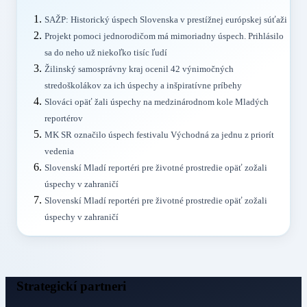
SAŽP: Historický úspech Slovenska v prestížnej európskej súťaži
Projekt pomoci jednorodičom má mimoriadny úspech. Prihlásilo
sa do neho už niekoľko tisíc ľudí
Žilinský samosprávny kraj ocenil 42 výnimočných
stredoškolákov za ich úspechy a inšpiratívne príbehy
Slováci opäť žali úspechy na medzinárodnom kole Mladých
reportérov
MK SR označilo úspech festivalu Východná za jednu z priorít
vedenia
Slovenskí Mladí reportéri pre životné prostredie opäť zožali
úspechy v zahraničí
Slovenskí Mladí reportéri pre životné prostredie opäť zožali
úspechy v zahraničí
Strategickí partneri