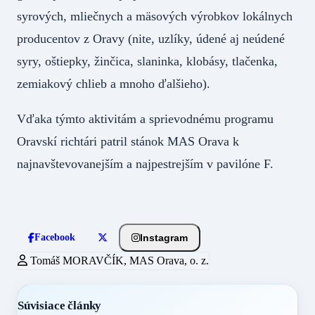
syrových, mliečnych a mäsových výrobkov lokálnych
producentov z Oravy (nite, uzlíky, údené aj neúdené
syry, oštiepky, žinčica, slaninka, klobásy, tlačenka,
zemiakový chlieb a mnoho ďalšieho).
Vďaka týmto aktivitám a sprievodnému programu
Oravskí richtári patril stánok MAS Orava k
najnavštevovanejším a najpestrejším v pavilóne F.
Instagram
Facebook
Tomáš MORAVČÍK, MAS Orava, o. z.
Súvisiace články