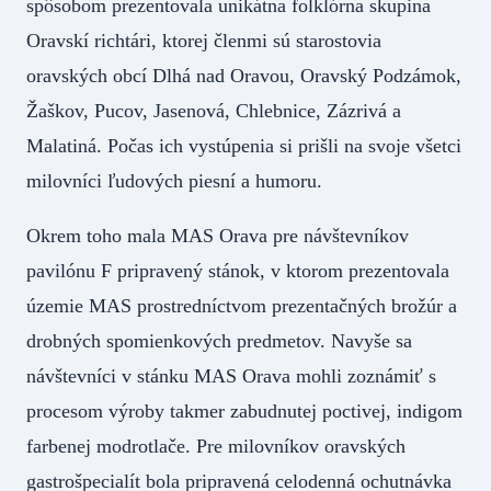
spôsobom prezentovala unikátna folklórna skupina
Oravskí richtári, ktorej členmi sú starostovia
oravských obcí Dlhá nad Oravou, Oravský Podzámok,
Žaškov, Pucov, Jasenová, Chlebnice, Zázrivá a
Malatiná. Počas ich vystúpenia si prišli na svoje všetci
milovníci ľudových piesní a humoru.
Okrem toho mala MAS Orava pre návštevníkov
pavilónu F pripravený stánok, v ktorom prezentovala
územie MAS prostredníctvom prezentačných brožúr a
drobných spomienkových predmetov. Navyše sa
návštevníci v stánku MAS Orava mohli zoznámiť s
procesom výroby takmer zabudnutej poctivej, indigom
farbenej modrotlače. Pre milovníkov oravských
gastrošpecialít bola pripravená celodenná ochutnávka