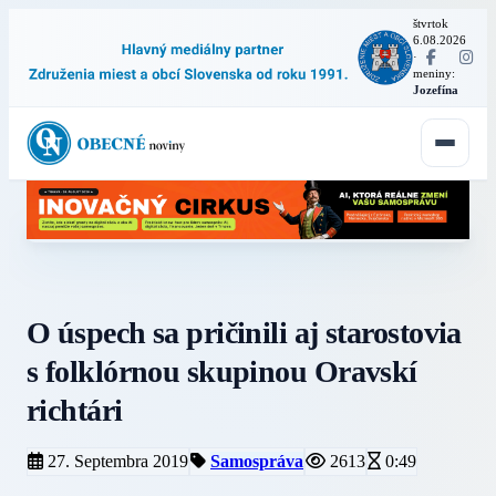
štvrtok
6.08.2026
·
meniny:
Jozefína
O úspech sa pričinili aj starostovia
s folklórnou skupinou Oravskí
richtári
27. Septembra 2019
Samospráva
2613
0:49