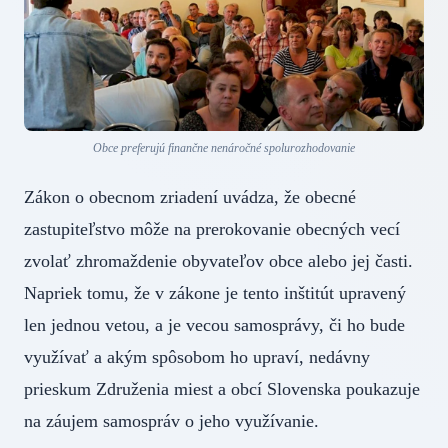
Obce preferujú finančne nenáročné spolurozhodovanie
Zákon o obecnom zriadení uvádza, že obecné
zastupiteľstvo môže na prerokovanie obecných vecí
zvolať zhromaždenie obyvateľov obce alebo jej časti.
Napriek tomu, že v zákone je tento inštitút upravený
len jednou vetou, a je vecou samosprávy, či ho bude
využívať a akým spôsobom ho upraví, nedávny
prieskum Združenia miest a obcí Slovenska poukazuje
na záujem samospráv o jeho využívanie.