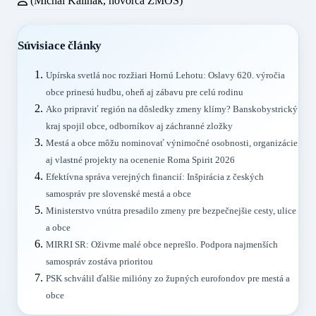
(Michal Kaliňák, hovorca ZMOS)
Súvisiace články
Upírska svetlá noc rozžiari Hornú Lehotu: Oslavy 620. výročia
obce prinesú hudbu, oheň aj zábavu pre celú rodinu
Ako pripraviť región na dôsledky zmeny klímy? Banskobystrický
kraj spojil obce, odborníkov aj záchranné zložky
Mestá a obce môžu nominovať výnimočné osobnosti, organizácie
aj vlastné projekty na ocenenie Roma Spirit 2026
Efektívna správa verejných financií: Inšpirácia z českých
samospráv pre slovenské mestá a obce
Ministerstvo vnútra presadilo zmeny pre bezpečnejšie cesty, ulice
a obce
MIRRI SR: Oživme malé obce neprešlo. Podpora najmenších
samospráv zostáva prioritou
PSK schválil ďalšie milióny zo župných eurofondov pre mestá a
obce