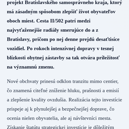
projekt Bratislavského samosprávneho kraja, ktorý
má zásadným spôsobom zlepšiť život obyvateľov
oboch miest. Cesta II/502 patrí medzi
najvyťaženejšie radiály smerujúce do a z
Bratislavy, pričom po nej denne prejdú desaťtisíce
vozidiel. Po rokoch intenzívnej dopravy v tesnej
blízkosti obytnej zástavby sa tak otvára príležitosť
na významnú zmenu.
Nové obchvaty prinesú odklon tranzitu mimo centier,
čo znamená citeľné zníženie hluku, prašnosti a emisií
a zlepšenie kvality ovzdušia. Realizácia tejto investície
prispeje aj k plynulejšej a bezpečnejšej doprave, čo
ocenia nielen obyvatelia, ale aj návštevníci mesta.
Získanie štatútu strategickej investície je dôležitým