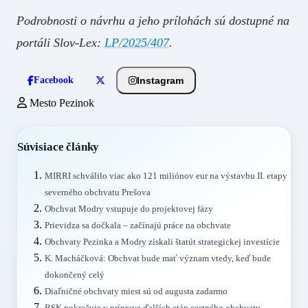
Podrobnosti o návrhu a jeho prílohách sú dostupné na
portáli Slov-Lex:
LP/2025/407
.
Instagram
Facebook
Mesto Pezinok
Súvisiace články
MIRRI schválilo viac ako 121 miliónov eur na výstavbu II. etapy
severného obchvatu Prešova
Obchvat Modry vstupuje do projektovej fázy
Prievidza sa dočkala – začínajú práce na obchvate
Obchvaty Pezinka a Modry získali štatút strategickej investície
K. Macháčková: Obchvat bude mať význam vtedy, keď bude
dokončený celý
Diaľničné obchvaty miest sú od augusta zadarmo
BSK pokračuje v príprave ďalších etáp cestného obchvatu