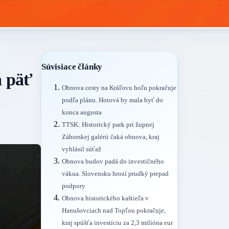
Súvisiace články
á päť
Obnova cesty na Kráľovu hoľu pokračuje
podľa plánu. Hotová by mala byť do
konca augusta
TTSK: Historický park pri župnej
Záhorskej galérii čaká obnova, kraj
vyhlásil súťaž
Obnova budov padá do investičného
vákua. Slovensku hrozí prudký prepad
podpory
Obnova historického kaštieľa v
Hanušovciach nad Topľou pokračuje,
kraj spúšťa investíciu za 2,3 milióna eur