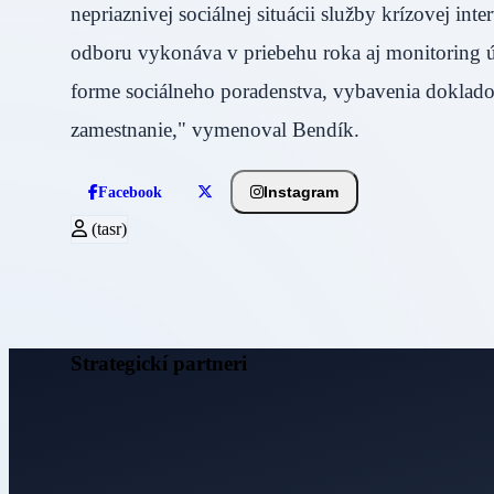
nepriaznivej sociálnej situácii služby krízovej i
odboru vykonáva v priebehu roka aj monitoring
forme sociálneho poradenstva, vybavenia doklado
zamestnanie," vymenoval Bendík.
Instagram
Facebook
(tasr)
Strategickí partneri