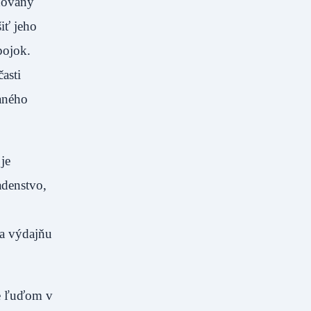
dovaný
iť jeho
pojok.
asti
vaného
je
adenstvo,
 a výdajňu
je ľuďom v