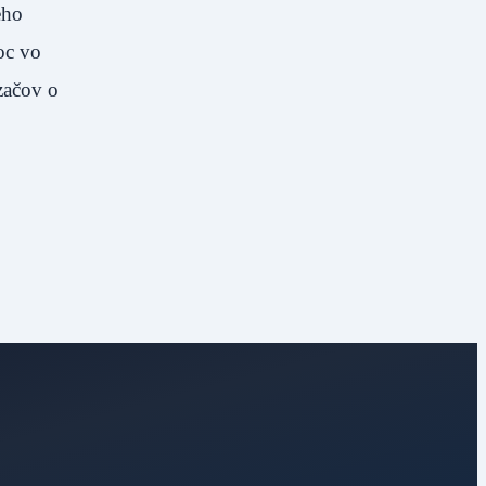
eho
oc vo
začov o