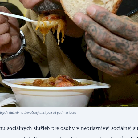
nych služieb na Levočskej ulici potrvá päť mesiacov
sociálnych služieb pre osoby v nepriaznivej sociálnej sit