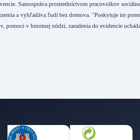
ntervencie. Samospráva prostredníctvom pracovníkov sociáln
 územia a vyhľadáva ľudí bez domova. "Poskytuje im pom
v, pomoci v hmotnej núdzi, zaradenia do evidencie uchád