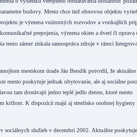
ámenia o výsledku verejného obstarávania dosiahnuť poža
 parametre budovy. Mesto chce tiež obnovou objektu vyrieš
projektu je výmena vnútorných rozvodov a vonkajších prí
omunikačné prepojenia, výmena okien a dverí či oprava č
 Na tento zámer získala samospráva zdroje v rámci Integro
mojšom mestskom úrade Ján Bendík potvrdil, že aktuálne 
ekte mesto poskytuje jednak ubytovanie, ale aj sociálne por
hlavou tam dostávajú jedno teplé jedlo denne, ktoré mesto
 krížom. K dispozícii majú aj stredisko osobnej hygieny
ľov sociálnych služieb v decembri 2002. Aktuálne poskytu