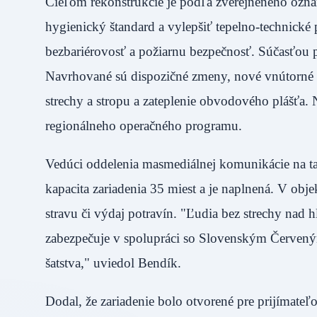
Cieľom rekonštrukcie je podľa zverejneného ozn
hygienický štandard a vylepšiť tepelno-technické
bezbariérovosť a požiarnu bezpečnosť. Súčasťou 
Navrhované sú dispozičné zmeny, nové vnútorné k
strechy a stropu a zateplenie obvodového plášťa.
regionálneho operačného programu.
Vedúci oddelenia masmediálnej komunikácie na ta
kapacita zariadenia 35 miest a je naplnená. V obj
stravu či výdaj potravín. "Ľudia bez strechy nad 
zabezpečuje v spolupráci so Slovenským Červeným
šatstva," uviedol Bendík.
Dodal, že zariadenie bolo otvorené pre prijímate