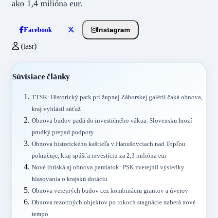
ako 1,4 milióna eur.
Instagram
Facebook
(tasr)
Súvisiace články
TTSK: Historický park pri župnej Záhorskej galérii čaká obnova,
kraj vyhlásil súťaž
Obnova budov padá do investičného vákua. Slovensku hrozí
prudký prepad podpory
Obnova historického kaštieľa v Hanušovciach nad Topľou
pokračuje, kraj spúšťa investíciu za 2,3 milióna eur
Nové ihriská aj obnova pamiatok: PSK zverejnil výsledky
hlasovania o krajskú dotáciu
Obnova verejných budov cez kombináciu grantov a úverov
Obnova rezortných objektov po rokoch stagnácie naberá nové
tempo