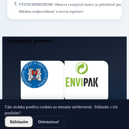
VÝZVA MINISTROM: Obnova verejných budov je príležitosť pre
fiškálnu zodpovednosť a rozvoj regiónov
Strategickí partneri
Táto stránka používa cookies na meranie návštevnosti. Súhlasíte s ich
Obecné noviny
použitím?
© 2026 Všetky práva vyhradené
Súhlasím
Odmietnuť