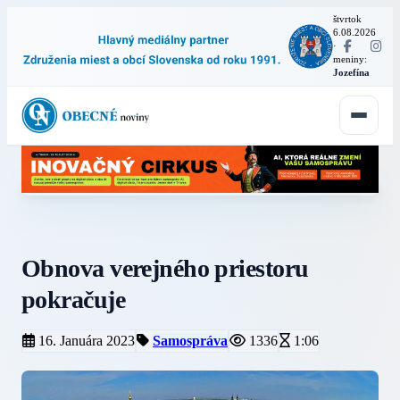
štvrtok
6.08.2026
·
meniny:
Jozefína
Obnova verejného priestoru
pokračuje
16. Januára 2023
Samospráva
1336
1:06