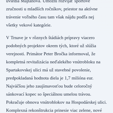
uviedla Majtánová. Umožní rozvíjať športové
zručnosti u mladších ročníkov, priestor na aktívne
trávenie voľného času tam však nájdu podľa nej
všetky vekové kategórie.
V Trnave je v rôznych štádiách prípravy viacero
podobných projektov okrem tých, ktoré už slúžia
verejnosti. Primátor Peter Bročka informoval, že
kompletná revitalizácia neďalekého vnútrobloku na
Spartakovskej ulici má už stavebné povolenie,
predpokladaná hodnota diela je 1,7 milióna eur.
Najväčšou jeho zaujímavosťou bude celoročný
sánkovací kopec so špeciálnou umelou trávou.
Pokračuje obnova vnútroblokov na Hospodárskej ulici.
Komplexná rekonštrukcia prinesie viac zelene, nové