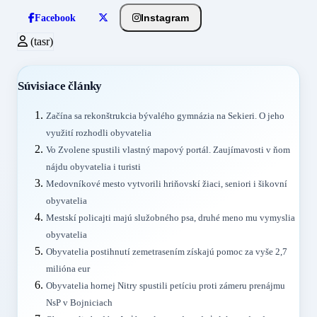
Instagram
Facebook
(tasr)
Súvisiace články
Začína sa rekonštrukcia bývalého gymnázia na Sekieri. O jeho
využití rozhodli obyvatelia
Vo Zvolene spustili vlastný mapový portál. Zaujímavosti v ňom
nájdu obyvatelia i turisti
Medovníkové mesto vytvorili hriňovskí žiaci, seniori i šikovní
obyvatelia
Mestskí policajti majú služobného psa, druhé meno mu vymyslia
obyvatelia
Obyvatelia postihnutí zemetrasením získajú pomoc za vyše 2,7
milióna eur
Obyvatelia hornej Nitry spustili petíciu proti zámeru prenájmu
NsP v Bojniciach