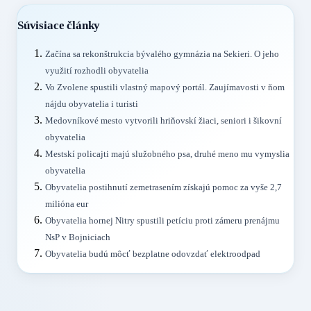
Súvisiace články
Začína sa rekonštrukcia bývalého gymnázia na Sekieri. O jeho
využití rozhodli obyvatelia
Vo Zvolene spustili vlastný mapový portál. Zaujímavosti v ňom
nájdu obyvatelia i turisti
Medovníkové mesto vytvorili hriňovskí žiaci, seniori i šikovní
obyvatelia
Mestskí policajti majú služobného psa, druhé meno mu vymyslia
obyvatelia
Obyvatelia postihnutí zemetrasením získajú pomoc za vyše 2,7
milióna eur
Obyvatelia hornej Nitry spustili petíciu proti zámeru prenájmu
NsP v Bojniciach
Obyvatelia budú môcť bezplatne odovzdať elektroodpad