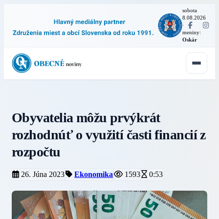
sobota
8.08.2026
·
meniny:
Oskár
Obyvatelia môžu prvýkrát
rozhodnúť o využití časti financií z
rozpočtu
26. Júna 2023
Ekonomika
1593
0:53