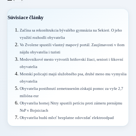
Súvisiace články
Začína sa rekonštrukcia bývalého gymnázia na Sekieri. O jeho
využití rozhodli obyvatelia
Vo Zvolene spustili vlastný mapový portál. Zaujímavosti v ňom
nájdu obyvatelia i turisti
Medovníkové mesto vytvorili hriňovskí žiaci, seniori i šikovní
obyvatelia
Mestskí policajti majú služobného psa, druhé meno mu vymyslia
obyvatelia
Obyvatelia postihnutí zemetrasením získajú pomoc za vyše 2,7
milióna eur
Obyvatelia hornej Nitry spustili petíciu proti zámeru prenájmu
NsP v Bojniciach
Obyvatelia budú môcť bezplatne odovzdať elektroodpad