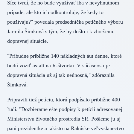
Síce tvrdí, že ho bude využívať iba v nevyhnutnom
prípade, ale kto ich odkontroluje, že kedy to
používajú?" povedala predsedníčka petičného výboru
Jarmila Šimková s tým, že by došlo i k zhoršeniu
dopravnej situácie.
"Pribudne približne 140 nákladných áut denne, ktoré
budú voziť asfalt na R-štvorku. V súčasnosti je
dopravná situácia už aj tak neúnosná," zdôraznila
Šimková.
Pripravili tiež petíciu, ktorú podpísalo približne 400
ľudí. "Dozbierame ešte podpisy k petícii adresovanej
Ministerstvu životného prostredia SR. Pošleme ju aj
pani prezidentke a takisto na Rakúske veľvyslanectvo