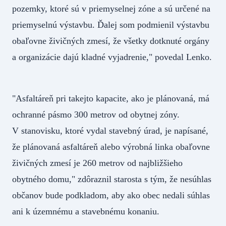
pozemky, ktoré sú v priemyselnej zóne a sú určené na
priemyselnú výstavbu. Ďalej som podmienil výstavbu
obaľovne živičných zmesí, že všetky dotknuté orgány
a organizácie dajú kladné vyjadrenie," povedal Lenko.
"Asfaltáreň pri takejto kapacite, ako je plánovaná, má
ochranné pásmo 300 metrov od obytnej zóny.
V stanovisku, ktoré vydal stavebný úrad, je napísané,
že plánovaná asfaltáreň alebo výrobná linka obaľovne
živičných zmesí je 260 metrov od najbližšieho
obytného domu," zdôraznil starosta s tým, že nesúhlas
občanov bude podkladom, aby ako obec nedali súhlas
ani k územnému a stavebnému konaniu.