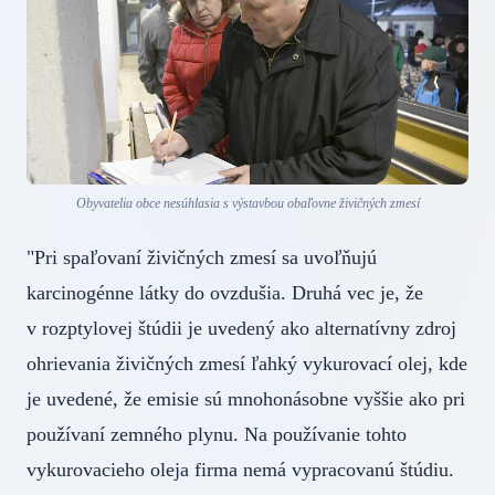
Obyvatelia obce nesúhlasia s výstavbou obaľovne živičných zmesí
"Pri spaľovaní živičných zmesí sa uvoľňujú
karcinogénne látky do ovzdušia. Druhá vec je, že
v rozptylovej štúdii je uvedený ako alternatívny zdroj
ohrievania živičných zmesí ľahký vykurovací olej, kde
je uvedené, že emisie sú mnohonásobne vyššie ako pri
používaní zemného plynu. Na používanie tohto
vykurovacieho oleja firma nemá vypracovanú štúdiu.