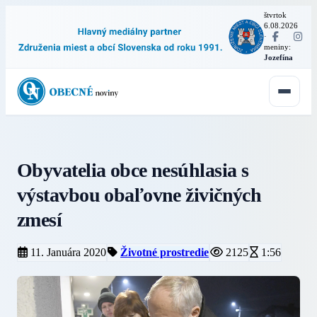
štvrtok
6.08.2026
·
meniny:
Jozefína
Obyvatelia obce nesúhlasia s
výstavbou obaľovne živičných
zmesí
11. Januára 2020
Životné prostredie
2125
1:56