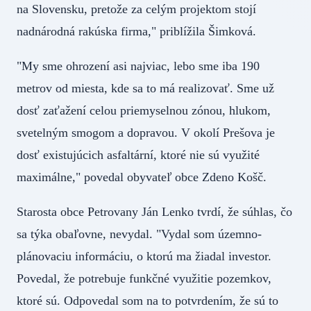
na Slovensku, pretože za celým projektom stojí
nadnárodná rakúska firma," priblížila Šimková.
"My sme ohrození asi najviac, lebo sme iba 190
metrov od miesta, kde sa to má realizovať. Sme už
dosť zaťažení celou priemyselnou zónou, hlukom,
svetelným smogom a dopravou. V okolí Prešova je
dosť existujúcich asfaltární, ktoré nie sú využité
maximálne," povedal obyvateľ obce Zdeno Košč.
Starosta obce Petrovany Ján Lenko tvrdí, že súhlas, čo
sa týka obaľovne, nevydal. "Vydal som územno-
plánovaciu informáciu, o ktorú ma žiadal investor.
Povedal, že potrebuje funkčné využitie pozemkov,
ktoré sú. Odpovedal som na to potvrdením, že sú to