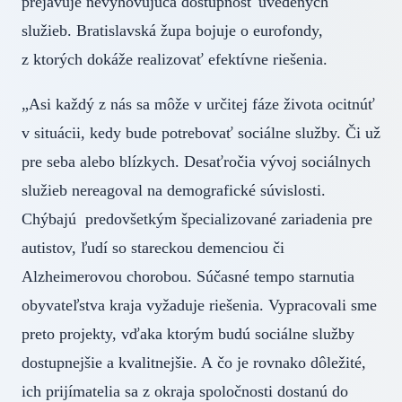
prejavuje nevyhovujúca dostupnosť uvedených
služieb. Bratislavská župa bojuje o eurofondy,
z ktorých dokáže realizovať efektívne riešenia.
„Asi každý z nás sa môže v určitej fáze života ocitnúť
v situácii, kedy bude potrebovať sociálne služby. Či už
pre seba alebo blízkych. Desaťročia vývoj sociálnych
služieb nereagoval na demografické súvislosti.
Chýbajú predovšetkým špecializované zariadenia pre
autistov, ľudí so stareckou demenciou či
Alzheimerovou chorobou. Súčasné tempo starnutia
obyvateľstva kraja vyžaduje riešenia. Vypracovali sme
preto projekty, vďaka ktorým budú sociálne služby
dostupnejšie a kvalitnejšie. A čo je rovnako dôležité,
ich prijímatelia sa z okraja spoločnosti dostanú do