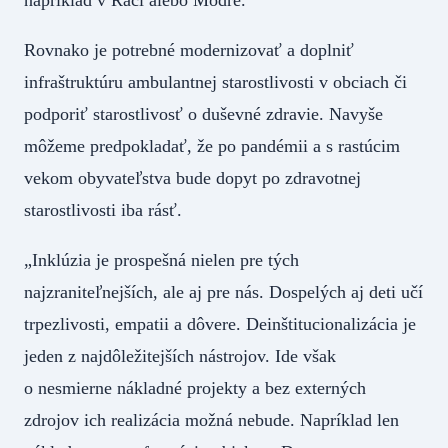
napríklad v Rači alebo Modre.
Rovnako je potrebné modernizovať a doplniť
infraštruktúru ambulantnej starostlivosti v obciach či
podporiť starostlivosť o duševné zdravie. Navyše
môžeme predpokladať, že po pandémii a s rastúcim
vekom obyvateľstva bude dopyt po zdravotnej
starostlivosti iba rásť.
„Inklúzia je prospešná nielen pre tých
najzraniteľnejších, ale aj pre nás. Dospelých aj deti učí
trpezlivosti, empatii a dôvere. Deinštitucionalizácia je
jeden z najdôležitejších nástrojov. Ide však
o nesmierne nákladné projekty a bez externých
zdrojov ich realizácia možná nebude. Napríklad len