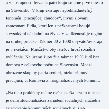
a v dostupnosti bývania patrí kraju smutné prvé miesto
na Slovensku. V kraji existuje neprehliadnuteľný
fenomén „pracujúcej chudoby“, inými slovami
zamestnaní ľudia, ktorí len s ťažkosťami bojujú
s vysokými nákladmi na život. V zadlženosti je región
na druhej priečke. Takmer 80 z 1000 obyvateľov kraja
je v exekúcii. Množstvu obyvateľov hrozí sociálne
vylúčenie. Na území župy žije takmer 19 % ľudí bez
domova z celkového počtu na Slovensku. Medzi
ohrozené skupiny patria seniori, nízkopríjmoví
pracujúci, či Rómovia z marginalizovaných komunít.
„Na tieto problémy máme riešenia. Na prvom mieste
je deinštitucionalizácia zariadení sociálnych služieb a
zriaďovanie komunitných sociálnych služieb