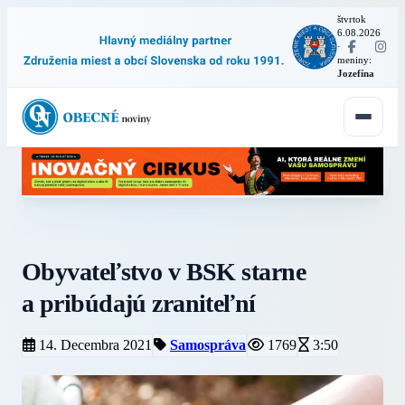
štvrtok
6.08.2026
·
meniny:
Jozefína
Obyvateľstvo v BSK starne
a pribúdajú zraniteľní
14. Decembra 2021
Samospráva
1769
3:50