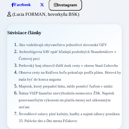
Instagram
Facebook
(Lucia FORMAN, hovorkyňa BSK)
Súvisiace články
Ako vzdelávajú obyvateľstvo jednotlivé slovenské OZV
Archeológovia SAV opäť hľadajú posledných Neandertálcov v
Čertovej peci
Prešovský kraj obnovil ďalší úsek cesty v okrese Stará Ľubovňa
Obnova cesty na Kráľovu hoľu pokračuje podľa plánu. Hotová by
mala byť do konca augusta
Majetok, ktorý prepadol štátu, môže pomôcť ľuďom v núdzi
Štátna VšZP finančne znevýhodnila nemocnice ŽSK. Napriek
porovnateľným výkonom im platila menej než súkromným
sieťam
Štvordňové oslavy plné kultúry, hudby a najmä zábavy ponúknu
35. Palócke dni a Dni mesta Fiľakovo