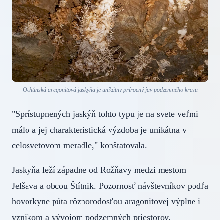
Ochtinská aragonitová jaskyňa je unikátny prírodný jav podzemného krasu
"Sprístupnených jaskýň tohto typu je na svete veľmi
málo a jej charakteristická výzdoba je unikátna v
celosvetovom meradle," konštatovala.
Jaskyňa leží západne od Rožňavy medzi mestom
Jelšava a obcou Štítnik. Pozornosť návštevníkov podľa
hovorkyne púta rôznorodosťou aragonitovej výplne i
vznikom a vývojom podzemných priestorov.