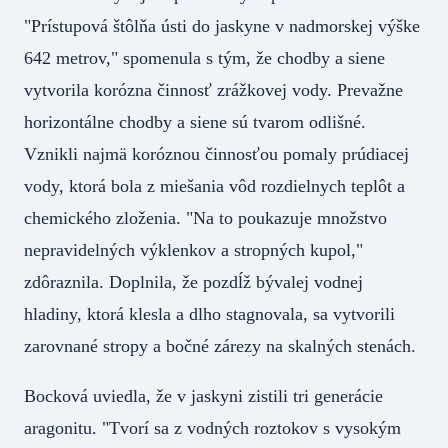
"Prístupová štôlňa ústi do jaskyne v nadmorskej výške
642 metrov," spomenula s tým, že chodby a siene
vytvorila korózna činnosť zrážkovej vody. Prevažne
horizontálne chodby a siene sú tvarom odlišné.
Vznikli najmä koróznou činnosťou pomaly prúdiacej
vody, ktorá bola z miešania vôd rozdielnych teplôt a
chemického zloženia. "Na to poukazuje množstvo
nepravidelných výklenkov a stropných kupol,"
zdôraznila. Doplnila, že pozdĺž bývalej vodnej
hladiny, ktorá klesla a dlho stagnovala, sa vytvorili
zarovnané stropy a bočné zárezy na skalných stenách.
Bocková uviedla, že v jaskyni zistili tri generácie
aragonitu. "Tvorí sa z vodných roztokov s vysokým