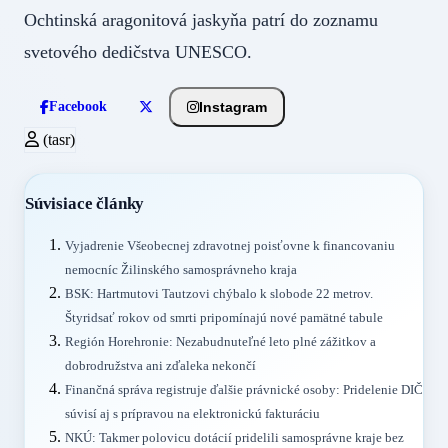
Ochtinská aragonitová jaskyňa patrí do zoznamu
svetového dedičstva UNESCO.
Instagram
Facebook
(tasr)
Súvisiace články
Vyjadrenie Všeobecnej zdravotnej poisťovne k financovaniu
nemocníc Žilinského samosprávneho kraja
BSK: Hartmutovi Tautzovi chýbalo k slobode 22 metrov.
Štyridsať rokov od smrti pripomínajú nové pamätné tabule
Región Horehronie: Nezabudnuteľné leto plné zážitkov a
dobrodružstva ani zďaleka nekončí
Finančná správa registruje ďalšie právnické osoby: Pridelenie DIČ
súvisí aj s prípravou na elektronickú fakturáciu
NKÚ: Takmer polovicu dotácií pridelili samosprávne kraje bez