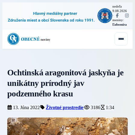
nedeľa
9.08.2026
·
meniny:
Ľubomíra
Ochtinská aragonitová jaskyňa je
unikátny prírodný jav
podzemného krasu
13. Júna 2022
Životné prostredie
3186
1:34