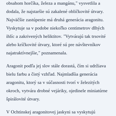
obsahom horčíka, železa a mangánu," vysvetlila a
dodala, že najstaršie sú zakalené obličkovité útvary.
Najväčšie zastúpenie má druhá generácia aragonitu.
Vyskytuje sa v podobe niekoľko centimetrov dlhých
ihlíc a zakrivených heliktitov. "Vytvárajú tak trsovité
alebo kríčkovité útvary, ktoré sú pre návštevníkov
najatraktívnejšie," poznamenala.
Aragonit podľa jej slov stále dorastá, čím si udržiava
bielu farbu a čistý vzhľad. Najmladšia generácia
aragonitu, ktorý sa v súčasnosti tvorí v železitých
okroch, vytvára drobné vejáriky, ojedinele miniatúrne
špirálovité útvary.
V Ochtinskej aragonitovej jaskyni sa vyskytujú