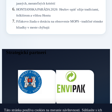
jasných, merateľných kritérií
HONTIANSKA PARÁDA 2026: Hrušov opäť ožije tradíciami,
folklórom a vôňou Hontu
Fiľakovo žiada o dotáciu na obnovenie MOPS - tradičné rómske
hliadky v meste chýbajú
Strategickí partneri
Táto stránka používa cookies na meranie návštevnosti. Súhlasíte s ich