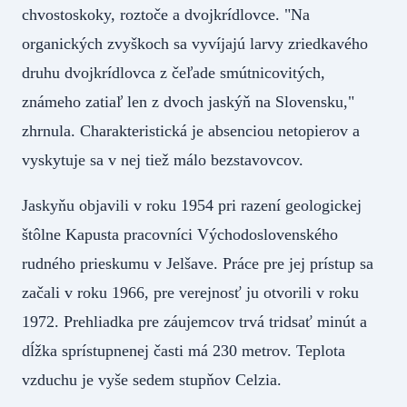
chvostoskoky, roztoče a dvojkrídlovce. "Na
organických zvyškoch sa vyvíjajú larvy zriedkavého
druhu dvojkrídlovca z čeľade smútnicovitých,
známeho zatiaľ len z dvoch jaskýň na Slovensku,"
zhrnula. Charakteristická je absenciou netopierov a
vyskytuje sa v nej tiež málo bezstavovcov.
Jaskyňu objavili v roku 1954 pri razení geologickej
štôlne Kapusta pracovníci Východoslovenského
rudného prieskumu v Jelšave. Práce pre jej prístup sa
začali v roku 1966, pre verejnosť ju otvorili v roku
1972. Prehliadka pre záujemcov trvá tridsať minút a
dĺžka sprístupnenej časti má 230 metrov. Teplota
vzduchu je vyše sedem stupňov Celzia.