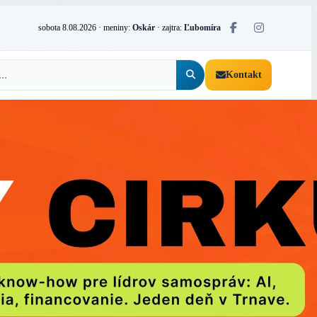
sobota 8.08.2026
· meniny:
Oskár
· zajtra:
Ľubomíra
Kontakt