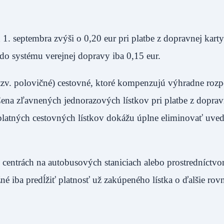
. septembra zvýši o 0,20 eur pri platbe z dopravnej karty
do systému verejnej dopravy iba 0,15 eur.
(tzv. polovičné) cestovné, ktoré kompenzujú výhradne roz
na zľavnených jednorazových lístkov pri platbe z doprav
dplatných cestovných lístkov dokážu úplne eliminovať uve
 centrách na autobusových staniciach alebo prostredníctv
é iba predĺžiť platnosť už zakúpeného lístka o ďalšie rov