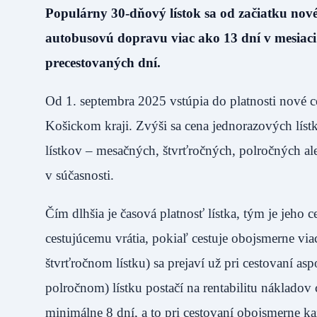
Populárny 30-dňový lístok sa od začiatku nové
autobusovú dopravu viac ako 13 dní v mesiaci
precestovaných dní.
Od 1. septembra 2025 vstúpia do platnosti nové c
Košickom kraji. Zvýši sa cena jednorazových lístk
lístkov – mesačných, štvrťročných, polročných al
v súčasnosti.
Čím dlhšia je časová platnosť lístka, tým je jeho
cestujúcemu vrátia, pokiaľ cestuje obojsmerne vi
štvrťročnom lístku) sa prejaví už pri cestovaní 
polročnom) lístku postačí na rentabilitu nákladov
minimálne 8 dní, a to pri cestovaní obojsmerne k