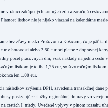
ie v rámci zakúpených tarifných zón a zaručujú cestovani
Platnosť lístkov nie je nijako viazaná na kalendárne mesia
nie bez zľavy medzi Prešovom a Košicami, čo je päť tari
r v hotovosti alebo 2,60 eur pri platbe z dopravnej karty
dardný počet pracovných dní, však náklady na jednu cestu 
sačným lístkom je to iba 1,75 eur, so štvrťročným lístkom 
okonca len 1,08 eur.
a následkov zvýšenia DPH, zavedenia transakčnej dane p
utobusy poskytujúce služby regionálnej dopravy vo verejn
aj na cestách I. triedy. Uvedené vplyvy v plnom rozsahu uh