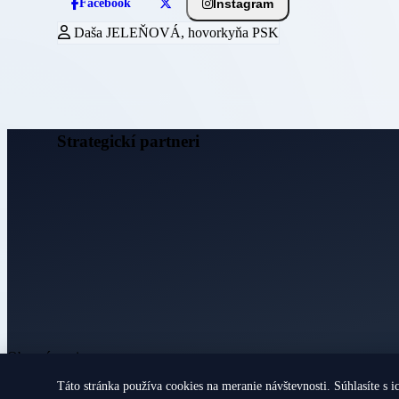
Instagram
Facebook
Daša JELEŇOVÁ, hovorkyňa PSK
Strategickí partneri
Obecné noviny
Táto stránka používa cookies na meranie návštevnosti. Súhlasíte s i
© 2026 Všetky práva vyhradené