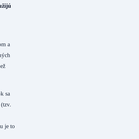
užijú
om a
tných
než
ok sa
(tzv.
u je to