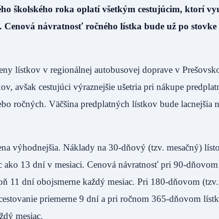
ho školského roka oplatí všetkým cestujúcim, ktorí vy
. Cenová návratnosť ročného lístka bude už po stovke
eny lístkov v regionálnej autobusovej doprave v Prešovsk
ov, avšak cestujúci výraznejšie ušetria pri nákupe predpla
ebo ročných. Väčšina predplatných lístkov bude lacnejšia 
 cena výhodnejšia. Náklady na 30-dňový (tzv. mesačný) líst
ac ako 13 dní v mesiaci. Cenová návratnosť pri 90-dňovom 
aspoň 11 dní obojsmerne každý mesiac. Pri 180-dňovom (tzv.
 cestovanie priemerne 9 dní a pri ročnom 365-dňovom lístk
aždý mesiac.