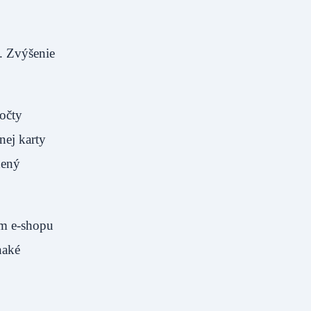
. Zvýšenie
počty
nej karty
dený
om e-shopu
naké