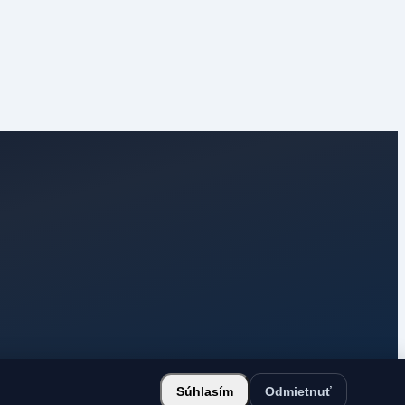
Súhlasím
Odmietnuť