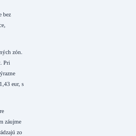
e bez
ce,
fných zón.
. Pri
výrazne
1,43 eur, s
re
om záujme
rádzajú zo