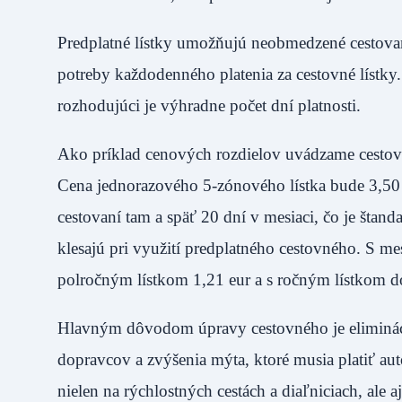
Predplatné lístky umožňujú neobmedzené cestovan
potreby každodenného platenia za cestovné lístky. 
rozhodujúci je výhradne počet dní platnosti.
Ako príklad cenových rozdielov uvádzame cestova
Cena jednorazového 5-zónového lístka bude 3,50 eu
cestovaní tam a späť 20 dní v mesiaci, čo je štan
klesajú pri využití predplatného cestovného. S me
polročným lístkom 1,21 eur a s ročným lístkom d
Hlavným dôvodom úpravy cestovného je elimináci
dopravcov a zvýšenia mýta, ktoré musia platiť a
nielen na rýchlostných cestách a diaľniciach, ale 