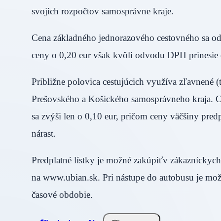
svojich rozpočtov samosprávne kraje.
Cena základného jednorazového cestovného sa od 1
ceny o 0,20 eur však kvôli odvodu DPH prinesie 
Približne polovica cestujúcich využíva zľavnené 
Prešovského a Košického samosprávneho kraja. Ce
sa zvýši len o 0,10 eur, pričom ceny väčšiny pre
nárast.
Predplatné lístky je možné zakúpiťv zákazníckych
na www.ubian.sk. Pri nástupe do autobusu je možn
časové obdobie.