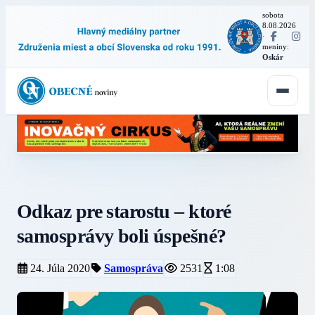
sobota
8.08.2026
·
meniny:
Oskár
Odkaz pre starostu – ktoré
samosprávy boli úspešné?
24. Júla 2020
Samospráva
2531
1:08