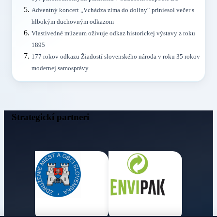
Adventný koncert „Vchádza zima do doliny“ priniesol večer s
hlbokým duchovným odkazom
Vlastivedné múzeum oživuje odkaz historickej výstavy z roku
1895
177 rokov odkazu Žiadostí slovenského národa v roku 35 rokov
modernej samosprávy
Strategickí partneri