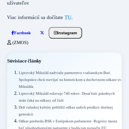
užívateľov
Viac informácií sa dočítate
TU
.
Instagram
Facebook
(ZMOS)
Súvisiace články
Liptovský Mikuláš nadviaže partnerstvo s talianskym Bari.
Spoluprácu chcú rozvíjať na historickom a duchovnom odkaze sv.
Mikuláša
Liptovský Mikuláš oslavuje 740 rokov: Desaťtisíc prázdnych
strán čaká na odkazy od ľudí
Deň valaskej kultúry priblížil odkaz našich predkov dnešnej
generácii
Odkaz predsedu BSK v Európskom parlamente: Regióny musia
byť plnohodnotnými partnermi v budúcom rozpočte EÚ