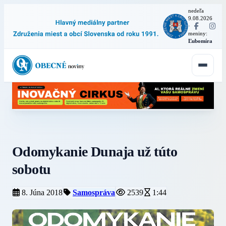
nedeľa
9.08.2026
·
meniny:
Ľubomíra
Odomykanie Dunaja už túto
sobotu
8. Júna 2018
Samospráva
2539
1:44