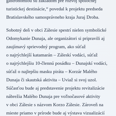
gastronómiou sú základom pre rozvoj spoločnej
turistickej destinácie,“ povedal k projektu predseda
Bratislavského samosprávneho kraja Juraj Droba.
Sobotný deň v obci Zálesie spestrí nielen symbolické
Odomykanie Dunaja, ale organizátori si pripravili aj
zaujímavý sprievodný program, ako súťaž
o najrýchlejší katamarán – Záleskí vodáci, súťaž
o najrýchlejšiu 10-člennú posádku – Dunajskí vodáci,
súťaž o najlepšiu masku piráta – Korzár Malého
Dunaja či skautská aktivita – Uviaž si svoj uzol.
Súčasťou bude aj predstavenie projektu revitalizácie
nábrežia Malého Dunaja pre voľnočasové aktivity
v obci Zálesie s názvom Korzo Zálesie. Zároveň na
mieste priamo v prírode bude aj výstava vizualizácií