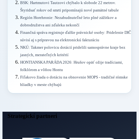
BSK: Hartmutovi Tautzovi chýbalo k slobode 22 metrov.
Štyridsať rokov od smrti pripomínajú nové pamätné tabule
Región Horehronie: Nezabudnuteľné leto plné zážitkov a
dobrodružstva ani zďaleka nekončí
Finančná správa registruje ďalšie právnické osoby: Pridelenie DIČ
súvisí aj s prípravou na elektronickú fakturáciu
NKÚ: Takmer polovicu dotácií pridelili samosprávne kraje bez
jasných, merateľných kritérií
HONTIANSKA PARÁDA 2026: Hrušov opäť ožije tradíciami,
folklórom a vôňou Hontu
Fiľakovo žiada o dotáciu na obnovenie MOPS - tradičné rómske
hliadky v meste chýbajú
Strategickí partneri