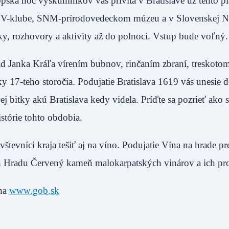
ópska noc výskumníkov vás privíta v Bratislave už tento p
ici, V-klube, SNM-prírodovedeckom múzeu a v Slovenskej 
ky, rozhovory a aktivity až do polnoci. Vstup bude voľný.
Sad Janka Kráľa vírením bubnov, rinčaním zbraní, treskotom
ky 17-teho storočia. Podujatie Bratislava 1619 vás unesie 
j bitky akú Bratislava kedy videla. Príďte sa pozrieť ako s
stórie tohto obdobia.
evníci kraja tešiť aj na víno. Podujatie Vína na hrade pr
ch Hradu Červený kameň malokarpatských vinárov a ich pr
 na
www.gob.sk