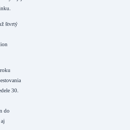
inku.
ž štvrtý
gion
 roku
pestovania
edele 30.
en do
 aj