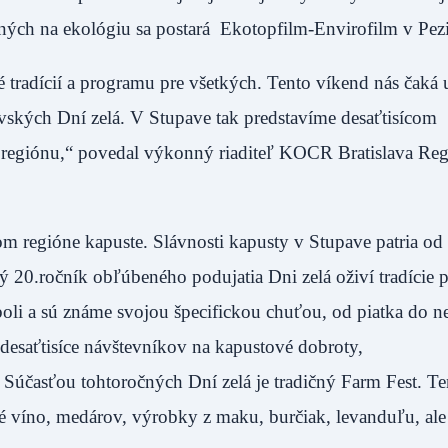
ných na ekológiu sa postará Ekotopfilm-Envirofilm v Pez
tradícií a programu pre všetkých. Tento víkend nás čaká u
vských Dní zelá. V Stupave tak predstavíme desaťtisícom
o regiónu,“ povedal výkonný riaditeľ KOCR Bratislava Re
om regióne kapuste. Slávnosti kapusty v Stupave patria od
ný 20.ročník obľúbeného podujatia Dni zelá oživí tradície 
boli a sú známe svojou špecifickou chuťou, od piatka do n
 desaťtisíce návštevníkov na kapustové dobroty,
 Súčasťou tohtoročných Dní zelá je tradičný Farm Fest. T
ké víno, medárov, výrobky z maku, burčiak, levanduľu, ale