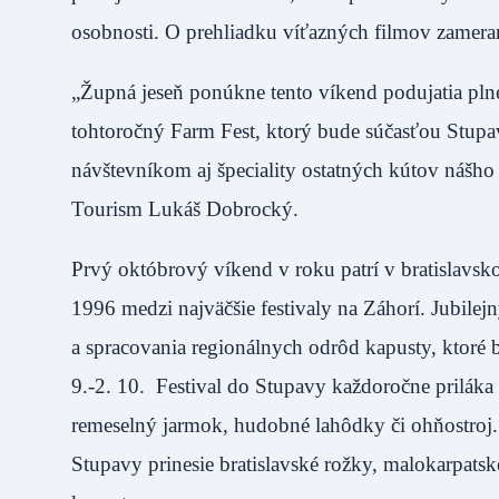
osobnosti. O prehliadku víťazných filmov zamera
„Župná jeseň ponúkne tento víkend podujatia plné 
tohtoročný Farm Fest, ktorý bude súčasťou Stupa
návštevníkom aj špeciality ostatných kútov nášh
Tourism Lukáš Dobrocký.
Prvý októbrový víkend v roku patrí v bratislavsk
1996 medzi najväčšie festivaly na Záhorí. Jubilej
a spracovania regionálnych odrôd kapusty, ktoré 
9.-2. 10. Festival do Stupavy každoročne priláka
remeselný jarmok, hudobné lahôdky či ohňostroj.
Stupavy prinesie bratislavské rožky, malokarpats