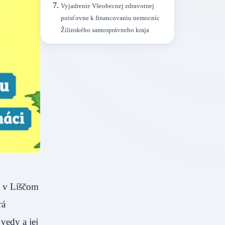
Vyjadrenie Všeobecnej zdravotnej
poisťovne k financovaniu nemocníc
Žilinského samosprávneho kraja
y v Líščom
rá
vedy a jej