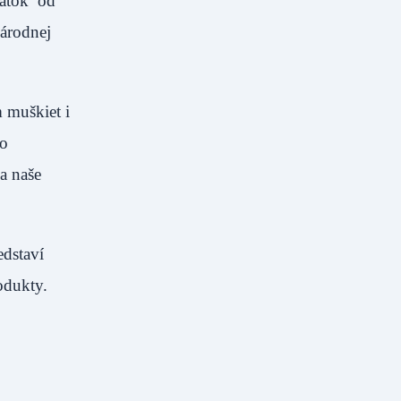
iatok od
Národnej
 muškiet i
do
a naše
edstaví
odukty.