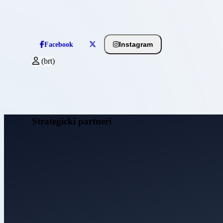
Instagram
Facebook
(brt)
Strategickí partneri