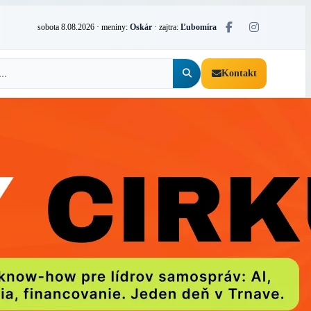
sobota 8.08.2026
· meniny:
Oskár
· zajtra:
Ľubomíra
Kontakt