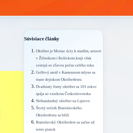
Súvisiace články
Október je Mesiac úcty k starším, seniori
v Žilinskom i Košickom kraji však
cestujú so zľavou počas celého roka
Golfový areál v Kamennom mlyne sa
stane dejiskom Októberfestu
Dvadsiaty ôsmy október sa 101 rokov
spája so vznikom Československa
Neštandardný október na Liptove
Štvrtý ročník Bratislavského
Oktoberfestu sa blíži
Bratislavský Októberfest sa začne už
tento piatok