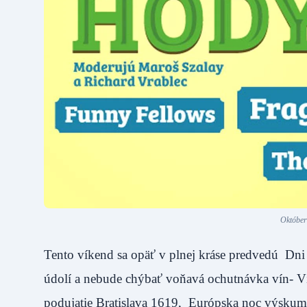
Október
Tento víkend sa opäť v plnej kráse predvedú Dn
údolí a nebude chýbať voňavá ochutnávka vín- Ví
podujatie Bratislava 1619, Európska noc výskumník