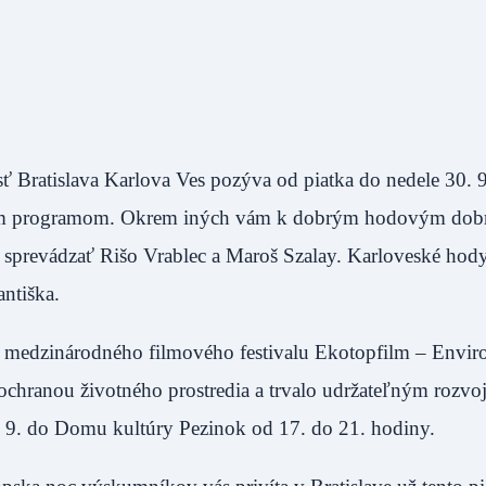
ť Bratislava Karlova Ves pozýva od piatka do nedele 30. 9
nym programom. Okrem iných vám k dobrým hodovým dob
 sprevádzať Rišo Vrablec a Maroš Szalay. Karloveské hody
ntiška.
m medzinárodného filmového festivalu Ekotopfilm – Enviro
 ochranou životného prostredia a trvalo udržateľným rozvo
0. 9. do Domu kultúry Pezinok od 17. do 21. hodiny.