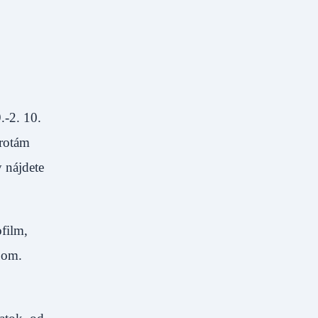
.-2. 10.
rotám
 nájdete
film,
jom.