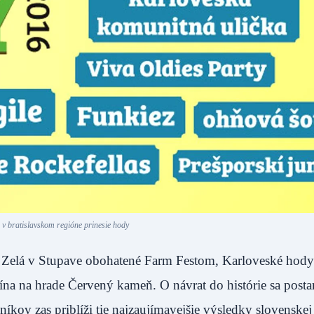
 v bratislavskom regióne prinesie hody
i Zelá v Stupave obohatené Farm Festom, Karloveské hod
na na hrade Červený kameň. O návrat do histórie sa posta
ov zas priblíži tie najzaujímavejšie výsledky slovenskej 