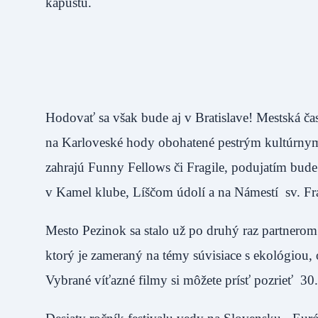
kapustu.
Hodovať sa však bude aj v Bratislave! Mestská čas
na Karloveské hody obohatené pestrým kultúr
zahrajú Funny Fellows či Fragile, podujatím bude
v Kamel klube, Líščom údolí a na Námestí sv. Fra
Mesto Pezinok sa stalo už po druhý raz partnero
ktorý je zameraný na témy súvisiace s ekológiou,
Vybrané víťazné filmy si môžete prísť pozrieť 3