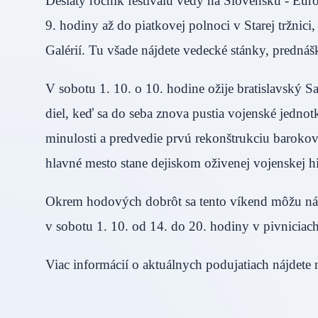
Desiaty ročník festivalu vedy na Slovensku - Eur
9. hodiny až do piatkovej polnoci v Starej tržn
Galérií. Tu všade nájdete vedecké stánky, prednáš
V sobotu 1. 10. o 10. hodine ožije bratislavský 
diel, keď sa do seba znova pustia vojenské jednot
minulosti a predvedie prvú rekonštrukciu barokove
hlavné mesto stane dejiskom oživenej vojenskej hi
Okrem hodových dobrôt sa tento víkend môžu návšt
v sobotu 1. 10. od 14. do 20. hodiny v pivnicia
Viac informácií o aktuálnych podujatiach nájdete