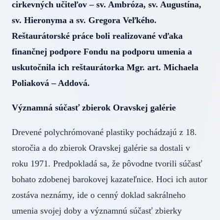
cirkevných učiteľov – sv. Ambróza, sv. Augustína,
sv. Hieronyma a sv. Gregora Veľkého.
Reštaurátorské práce boli realizované vďaka
finančnej podpore Fondu na podporu umenia a
uskutočnila ich reštaurátorka Mgr. art. Michaela
Poliaková – Addová.
Významná súčasť zbierok Oravskej galérie
Drevené polychrómované plastiky pochádzajú z 18.
storočia a do zbierok Oravskej galérie sa dostali v
roku 1971. Predpokladá sa, že pôvodne tvorili súčasť
bohato zdobenej barokovej kazateľnice. Hoci ich autor
zostáva neznámy, ide o cenný doklad sakrálneho
umenia svojej doby a významnú súčasť zbierky