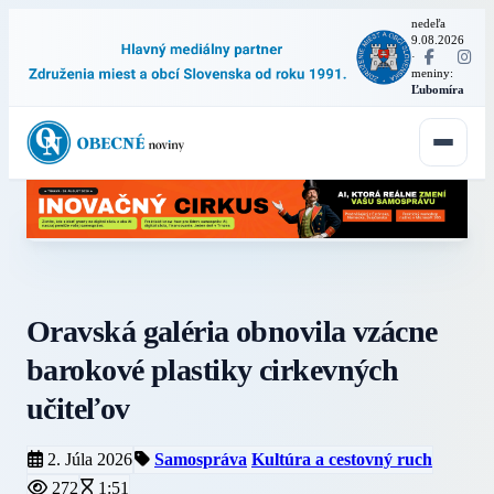
nedeľa
9.08.2026
·
meniny:
Ľubomíra
Oravská galéria obnovila vzácne
barokové plastiky cirkevných
učiteľov
2. Júla 2026
Samospráva
Kultúra a cestovný ruch
272
1:51