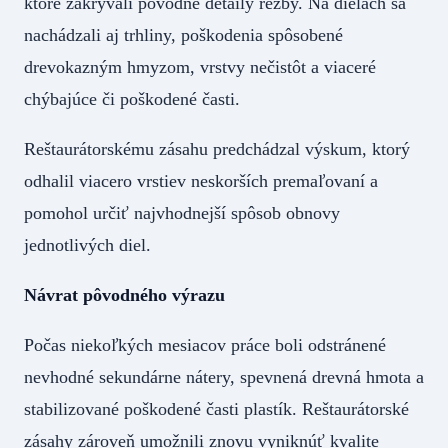
ktoré zakrývali pôvodné detaily rezby. Na dielach sa
nachádzali aj trhliny, poškodenia spôsobené
drevokazným hmyzom, vrstvy nečistôt a viaceré
chýbajúce či poškodené časti.
Reštaurátorskému zásahu predchádzal výskum, ktorý
odhalil viacero vrstiev neskorších premaľovaní a
pomohol určiť najvhodnejší spôsob obnovy
jednotlivých diel.
Návrat
pôvodného výrazu
Počas niekoľkých mesiacov práce boli odstránené
nevhodné sekundárne nátery, spevnená drevná hmota a
stabilizované poškodené časti plastík. Reštaurátorské
zásahy zároveň umožnili znovu vyniknúť kvalite