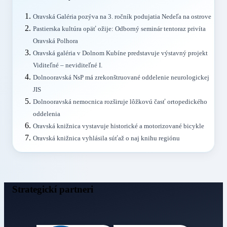
Oravská Galéria pozýva na 3. ročník podujatia Nedeľa na ostrove
Pastierska kultúra opäť ožije: Odborný seminár tentoraz privíta
Oravská Polhora
Oravská galéria v Dolnom Kubíne predstavuje výstavný projekt
Viditeľné – neviditeľné I.
Dolnooravská NsP má zrekonštruované oddelenie neurologickej
JIS
Dolnooravská nemocnica rozširuje lôžkovú časť ortopedického
oddelenia
Oravská knižnica vystavuje historické a motorizované bicykle
Oravská knižnica vyhlásila súťaž o naj knihu regiónu
Strategickí partneri