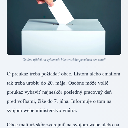
Ostáva týždeň na vybavenie hlasovacieho preukazu cez email
O preukaz treba požiadať obec. Listom alebo emailom
tak treba urobiť do 20. mája. Osobne môže volič
preukaz vybaviť najneskôr posledný pracovný deň
pred voľbami, čiže do 7. júna. Informuje o tom na
svojom webe ministerstvo vnútra.
Obce mali už skôr zverejniť na svojom webe alebo na