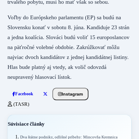
trvalého pobytu, musí ho mať však so sebou.
Voľby do Európskeho parlamentu (EP) sa budú na
Slovensku konať v sobotu 8. júna. Kandiduje 23 strán
a jedna koalícia. Slováci budú voliť 15 europoslancov
na päťročné volebné obdobie. Zakrúžkovať môžu
najviac dvoch kandidátov z jednej kandidátnej listiny.
Hlas bude platný aj vtedy, ak volič odovzdá
neupravený hlasovací lístok.
Instagram
Facebook
(TASR)
Súvisiace články
Dva štátne podniky, odlišné príbehy: Mincovňa Kremnica