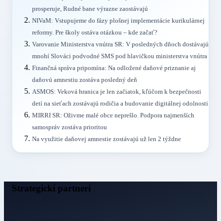
prosperuje, Rudné bane výrazne zaostávajú
NIVaM: Vstupujeme do fázy plošnej implementácie kurikulárnej
reformy. Pre školy ostáva otázkou – kde začať?
Varovanie Ministerstva vnútra SR: V posledných dňoch dostávajú
mnohí Slováci podvodné SMS pod hlavičkou ministerstva vnútra
Finančná správa pripomína: Na odložené daňové priznanie aj
daňovú amnestiu zostáva posledný deň
ASMOS: Veková hranica je len začiatok, kľúčom k bezpečnosti
detí na sieťach zostávajú rodičia a budovanie digitálnej odolnosti
MIRRI SR: Oživme malé obce neprešlo. Podpora najmenších
samospráv zostáva prioritou
Na využitie daňovej amnestie zostávajú už len 2 týždne
Strategickí partneri