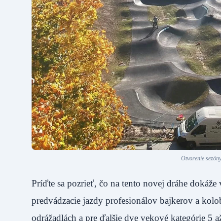
Otvorenie sezóny
Príďte sa pozrieť, čo na tento novej dráhe dokáž
predvádzacie jazdy profesionálov bajkerov a kolob
odrážadlách a pre ďalšie dve vekové kategórie 5 a