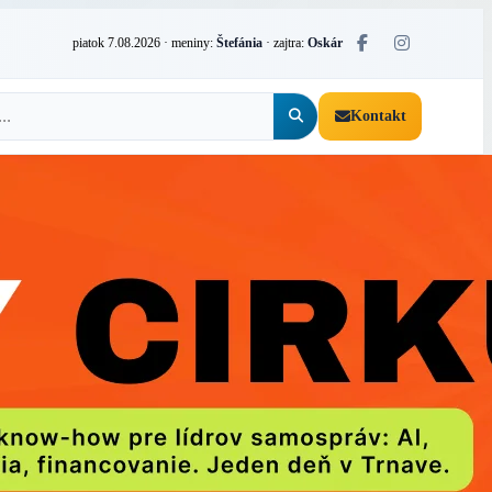
piatok 7.08.2026
· meniny:
Štefánia
· zajtra:
Oskár
Kontakt