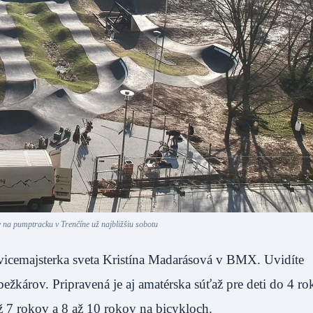
 na pumptracku v Trenčíne už najbližšiu sobotu
e vicemajsterka sveta Kristína Madarásová v BMX. Uvidíte
ežkárov. Pripravená je aj amatérska súťaž pre deti do 4 r
ž 7 rokov a 8 až 10 rokov na bicykloch.