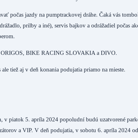
žiavať počas jazdy na pumptrackovej dráhe. Čaká vás tombo
žadlo, prilby a iné), servis bajkov a odrážadiel počas akci
rberom.
ráci s ORIGOS, BIKE RACING SLOVAKIA a DIVO.
s ale tiež aj v deň konania podujatia priamo na mieste.
 v piatok 5. apríla 2024 popoludní budú uzatvorené park
zátorov a VIP. V deň podujatia, v sobotu 6. apríla 2024 o