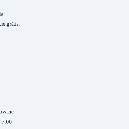
la
e grátis,
ovacie
d 7.00