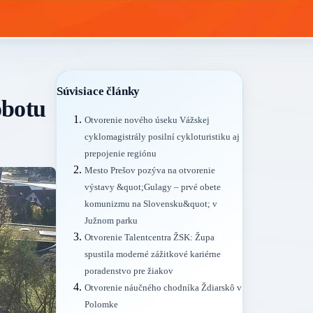
Súvisiace články
obotu
Otvorenie nového úseku Vážskej
cyklomagistrály posilní cykloturistiku aj
prepojenie regiónu
Mesto Prešov pozýva na otvorenie
výstavy &quot;Gulagy – prvé obete
komunizmu na Slovensku&quot; v
Južnom parku
Otvorenie Talentcentra ŽSK: Župa
spustila moderné zážitkové kariérne
poradenstvo pre žiakov
Otvorenie náučného chodníka Ždiarskô v
Polomke