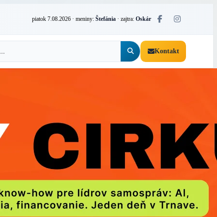
piatok 7.08.2026
· meniny:
Štefánia
· zajtra:
Oskár
Kontakt