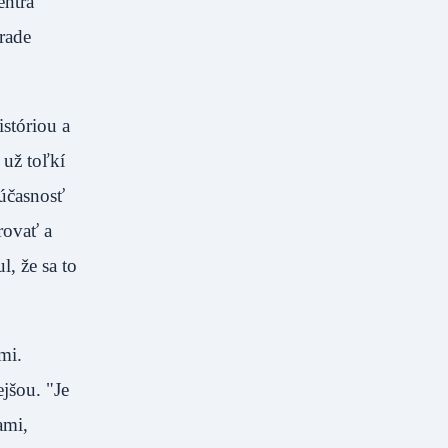
entra
rade
istóriou a
 už toľkí
súčasnosť
rovať a
, že sa to
mi.
jšou. "Je
ami,