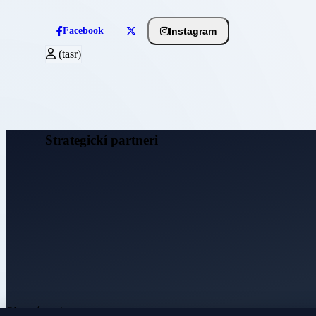
Instagram
Facebook
(tasr)
Strategickí partneri
Obecné noviny