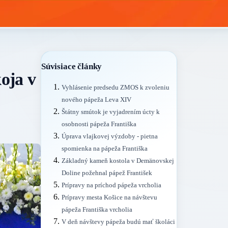
Súvisiace články
oja v
Vyhlásenie predsedu ZMOS k zvoleniu
nového pápeža Leva XIV
Štátny smútok je vyjadrením úcty k
osobnosti pápeža Františka
Úprava vlajkovej výzdoby - pietna
spomienka na pápeža Františka
Základný kameň kostola v Demänovskej
Doline požehnal pápež František
Prípravy na príchod pápeža vrcholia
Prípravy mesta Košice na návštevu
pápeža Františka vrcholia
V deň návštevy pápeža budú mať školáci