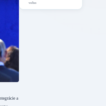
voľno
tegrácie a