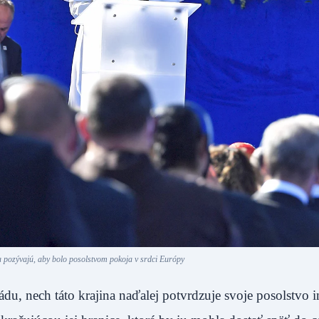
 pozývajú, aby bolo posolstvom pokoja v srdci Európy
, nech táto krajina naďalej potvrdzuje svoje posolstvo in