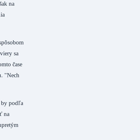
šak na
ia
m spôsobom
viery sa
tomto čase
u. "Nech
a by podľa
ť na
 upretým