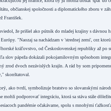
kračujúcou jej hranice, ktorá by ju mohla dostať späť do c
štátu, občianskej spoločnosti a diplomatického zboru v záh
pápež František.
uviedol, že prišiel ako pútnik do mladej krajiny s dávnou h
Európy. "Naozaj sa nachádzam v 'strednej zemi', cez ktorú
 Uhorské kráľovstvo, od Československej republiky až po 
odľa slov pápeža dokázali pokojamilovným spôsobom integ
ný zrod dvoch nezávislých krajín. A rád by som pripomenul
žky," skonštatoval.
orý, ako tvrdí, symbolizuje bratstvo so slovanskými národ
mohli podporovať integráciu, ktorá sa stáva stále dôležite
h mesiacoch pandémie očakávame, spolu s mnohými ťažkosť