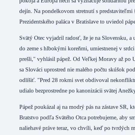
pokoja a Európa nech sa vyznačuje solidaritou pre
dejín. Na pondelkovom stretnutí s predstaviteľmi 
Prezidentského paláca v Bratislave to uviedol 
Svätý Otec vyjadril radosť, že je na Slovensku, a 
do zeme s hlbokými koreňmi, umiestnenej v srdci 
prešli," vyhlásil pápež. Od Veľkej Moravy až po
sa Slováci uprostred nie malého počtu skúšok p
odlíšiť. "Pred 28 rokmi svet obdivoval nekonflikt
udialo bezprostredne po kanonizácii svätej Ane
Pápež poukázal aj na modrý pás na zástave SR, kt
Bratstvo podľa Svätého Otca potrebujeme, aby sme 
naliehavé práve teraz, vo chvíli, keď po tvrdýc