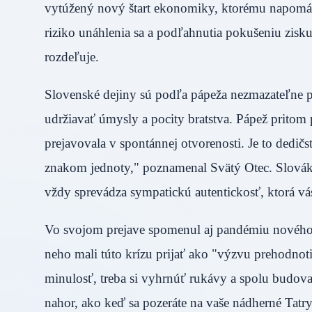
vytúžený nový štart ekonomiky, ktorému napomáh
riziko unáhlenia sa a podľahnutia pokušeniu zisk
rozdeľuje.
Slovenské dejiny sú podľa pápeža nezmazateľne 
udržiavať úmysly a pocity bratstva. Pápež pritom 
prejavovala v spontánnej otvorenosti. Je to dedičst
znakom jednoty," poznamenal Svätý Otec. Slováko
vždy sprevádza sympatickú autentickosť, ktorá v
Vo svojom prejave spomenul aj pandémiu nového k
neho mali túto krízu prijať ako "výzvu prehodnot
minulosť, treba si vyhrnúť rukávy a spolu budov
nahor, ako keď sa pozeráte na vaše nádherné Ta