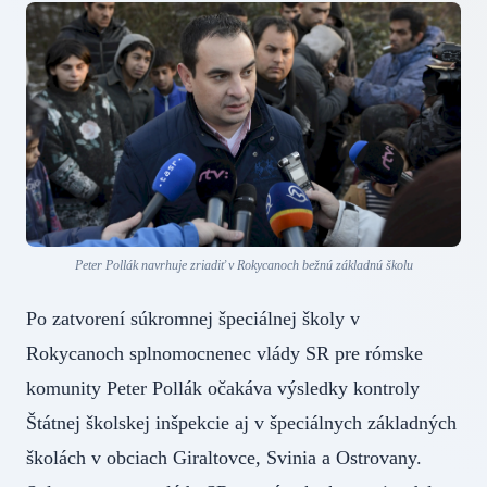
Peter Pollák navrhuje zriadiť v Rokycanoch bežnú základnú školu
Po zatvorení súkromnej špeciálnej školy v
Rokycanoch splnomocnenec vlády SR pre rómske
komunity Peter Pollák očakáva výsledky kontroly
Štátnej školskej inšpekcie aj v špeciálnych základných
školách v obciach Giraltovce, Svinia a Ostrovany.