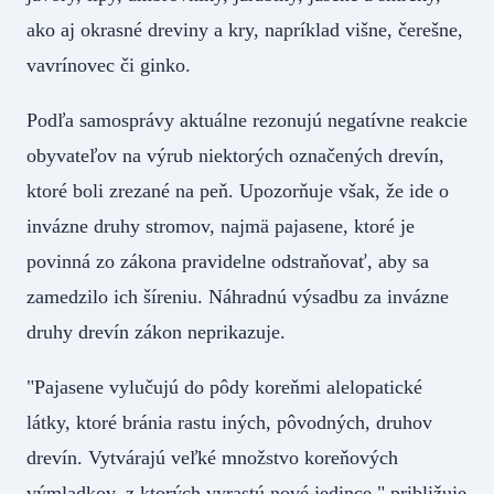
ako aj okrasné dreviny a kry, napríklad višne, čerešne,
vavrínovec či ginko.
Podľa samosprávy aktuálne rezonujú negatívne reakcie
obyvateľov na výrub niektorých označených drevín,
ktoré boli zrezané na peň. Upozorňuje však, že ide o
invázne druhy stromov, najmä pajasene, ktoré je
povinná zo zákona pravidelne odstraňovať, aby sa
zamedzilo ich šíreniu. Náhradnú výsadbu za invázne
druhy drevín zákon neprikazuje.
"Pajasene vylučujú do pôdy koreňmi alelopatické
látky, ktoré bránia rastu iných, pôvodných, druhov
drevín. Vytvárajú veľké množstvo koreňových
výmladkov, z ktorých vyrastú nové jedince," približuje