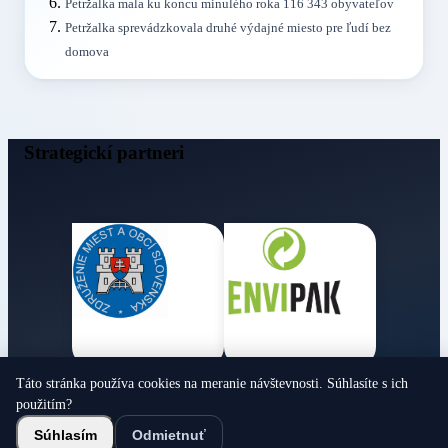
Petržalka mala ku koncu minulého roka 116 343 obyvateľov
Petržalka sprevádzkovala druhé výdajné miesto pre ľudí bez
domova
Strategickí partneri
Táto stránka používa cookies na meranie návštevnosti. Súhlasíte s ich
Obecné noviny
použitím?
© 2026 Všetky práva vyhradené
Súhlasím
Odmietnuť