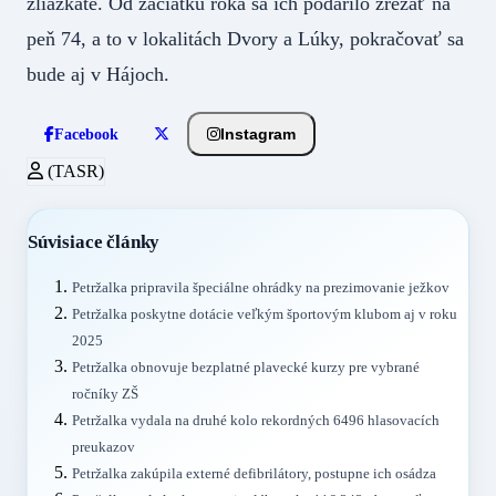
žliazkaté. Od začiatku roka sa ich podarilo zrezať na
peň 74, a to v lokalitách Dvory a Lúky, pokračovať sa
bude aj v Hájoch.
Instagram
Facebook
(TASR)
Súvisiace články
Petržalka pripravila špeciálne ohrádky na prezimovanie ježkov
Petržalka poskytne dotácie veľkým športovým klubom aj v roku
2025
Petržalka obnovuje bezplatné plavecké kurzy pre vybrané
ročníky ZŠ
Petržalka vydala na druhé kolo rekordných 6496 hlasovacích
preukazov
Petržalka zakúpila externé defibrilátory, postupne ich osádza