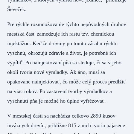
Ševeček.
Pre rýchle rozmnožovanie týchto nepôvodných druhov
mestská časť zamedzuje ich rastu tzv. chemickou
injektážou. Keďže dreviny po tomto zásahu rýchlo
vyschnú, ohrozujú zdravie a život, je potrebné ich
vypíliť. Po nainjektovaní pňa sa sleduje, či sa v jeho
okolí tvoria nové výmladky. Ak áno, musí sa
opakovane nainjektovať, čo môže celý proces predĺžiť
na viac rokov. Po zastavení tvorby výmladkov a
vyschnutí pňa je možné ho úplne vyfrézovať.
V mestskej časti sa nachádza celkovo 2890 kusov
inváznych drevín, približne 815 z nich tvoria pajasene