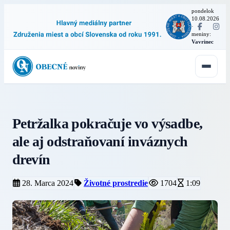
pondelok
10.08.2026
·
meniny:
Vavrinec
Petržalka pokračuje vo výsadbe,
ale aj odstraňovaní inváznych
drevín
28. Marca 2024
Životné prostredie
1704
1:09