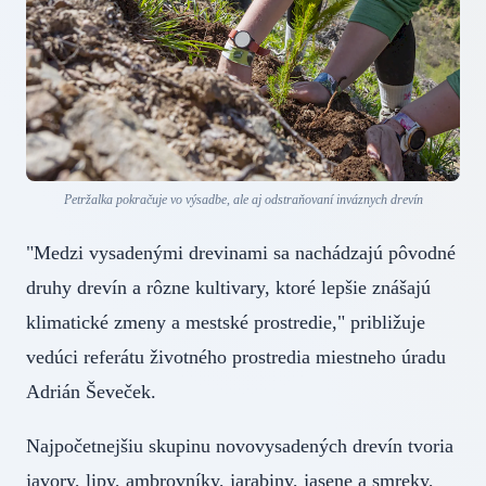
Petržalka pokračuje vo výsadbe, ale aj odstraňovaní inváznych drevín
"Medzi vysadenými drevinami sa nachádzajú pôvodné
druhy drevín a rôzne kultivary, ktoré lepšie znášajú
klimatické zmeny a mestské prostredie," približuje
vedúci referátu životného prostredia miestneho úradu
Adrián Ševeček.
Najpočetnejšiu skupinu novovysadených drevín tvoria
javory, lipy, ambrovníky, jarabiny, jasene a smreky,