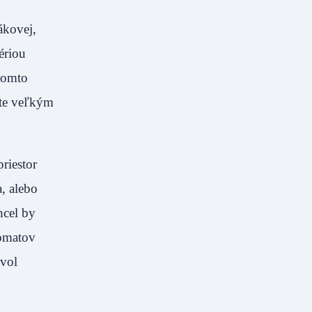
ákovej,
ériou
 tomto
ite veľkým
riestor
, alebo
hcel by
komatov
avol