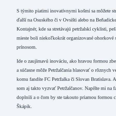
S týmito piatimi inovatívnymi košmi sa môžete str
ďalší na Osuského či v Ovsišti alebo na Beňadicke
Kontajnér, kde sa stretávajú petržalskí cyklisti, 
mieste boli niekoľkokrát organizované ohorkové 
prínosom.
Ide o zaujímavú inováciu, ako hravou formou zbe
a súčasne môže Petržalčania hlasovať o rôznych ve
komu fandíte FC Petržalka či Slovan Bratislava. 
som aj takto vyzvať Petržalčanov. Napíšte mi na 
doplnili a o čom by ste takouto priamou formou 
Škápik.