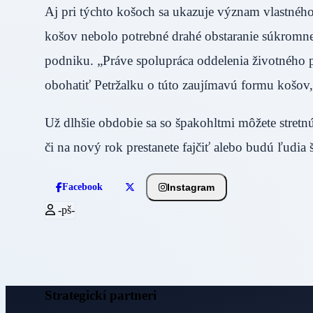
Aj pri týchto košoch sa ukazuje význam vlastnéh
košov nebolo potrebné drahé obstaranie súkromnej
podniku. „Práve spolupráca oddelenia životného pro
obohatiť Petržalku o túto zaujímavú formu košov,
Už dlhšie obdobie sa so špakohltmi môžete stretn
či na nový rok prestanete fajčiť alebo budú ľudia
Instagram
Facebook
-pš-
Strategickí partneri