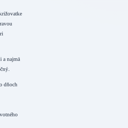
križovatke
hravou
ri
i a najmä
ečný.
to dňoch
ivotného