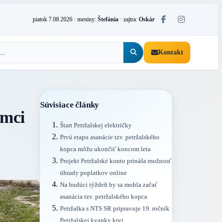
piatok 7.08.2026
· meniny:
Štefánia
· zajtra:
Oskár
Kontakt
Súvisiace články
ámci
Štart Petržalskej električky
Prvú etapu asanácie tzv. petržalského
kopca môžu ukončiť koncom leta
Projekt Petržalské konto prináša možnosť
úhrady poplatkov online
Na budúci týždeň by sa mohla začať
asanácia tzv. petržalského kopca
Petržalka s NTS SR pripravuje 19. ročník
Petržalskej kvapky krvi