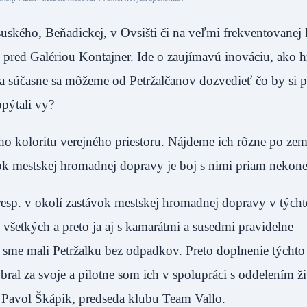
uského, Beňadickej, v Ovsišti či na veľmi frekventovanej 
 pred Galériou Kontajner. Ide o zaujímavú inováciu, ako 
a súčasne sa môžeme od Petržalčanov dozvedieť čo by si p
opýtali vy?
ho koloritu verejného priestoru. Nájdeme ich rôzne po zem
vok mestskej hromadnej dopravy je boj s nimi priam nekon
resp. v okolí zastávok mestskej hromadnej dopravy v tých
s všetkých a preto ja aj s kamarátmi a susedmi pravidelne
sme mali Petržalku bez odpadkov. Preto doplnenie týchto
bral za svoje a pilotne som ich v spolupráci s oddelením ž
ol Pavol Škápik, predseda klubu Team Vallo.