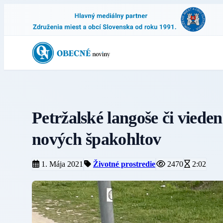
Petržalské langoše či viede
nových špakohltov
1. Mája 2021
Životné prostredie
2470
2:02