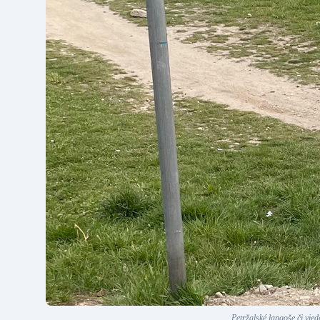
Petržalské langoše či vie