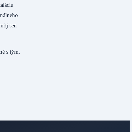
aláciu
unálneho
 môj sen
né s tým,