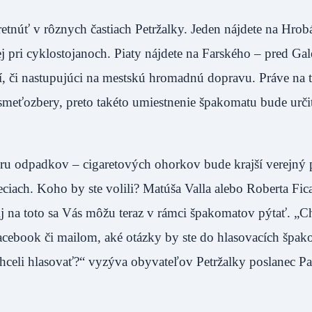
etnúť v rôznych častiach Petržalky. Jeden nájdete na Hrob
j pri cyklostojanoch. Piaty nájdete na Farského – pred Gal
peší, či nastupujúci na mestskú hromadnú dopravu. Práve na
smeťozbery, preto takéto umiestnenie špakomatu bude urč
ru odpadkov – cigaretových ohorkov bude krajší verejný p
ciach. Koho by ste volili? Matúša Valla alebo Roberta Fica
Aj na toto sa Vás môžu teraz v rámci špakomatov pýtať. „C
facebook či mailom, aké otázky by ste do hlasovacích špa
chceli hlasovať?“ vyzýva obyvateľov Petržalky poslanec P