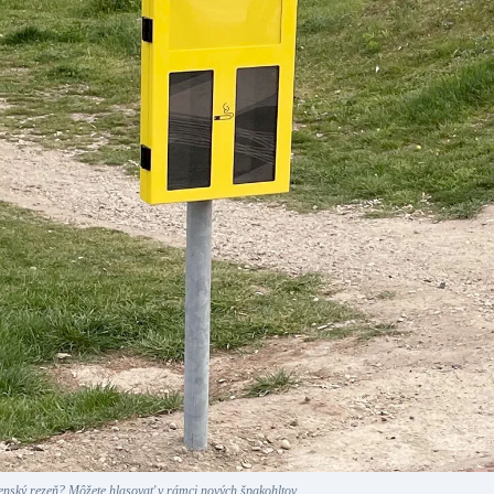
denský rezeň? Môžete hlasovať v rámci nových špakohltov