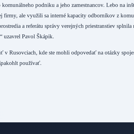
o komunálneho podniku a jeho zamestnancov. Lebo na inšt
 firmy, ale využili sa interné kapacity odborníkov z kom
stredia a referátu správy verejných priestranstiev splnila
“ uzavrel Pavol Škápik.
úť v Rusovciach, kde ste mohli odpovedať na otázky spoje
 špakohlt používať.