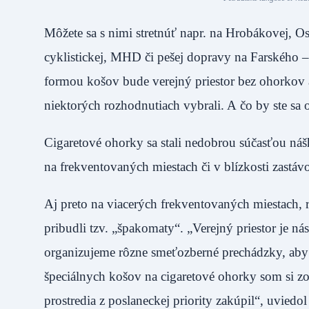
Môžete sa s nimi stretnúť napr. na Hrobákovej, Os
cyklistickej, MHD či pešej dopravy na Farského –
formou košov bude verejný priestor bez ohorkov 
niektorých rozhodnutiach vybrali. A čo by ste sa 
Cigaretové ohorky sa stali nedobrou súčasťou náš
na frekventovaných miestach či v blízkosti zastá
Aj preto na viacerých frekventovaných miestach, 
pribudli tzv. „špakomaty“. „Verejný priestor je ná
organizujeme rôzne smeťozberné prechádzky, aby 
špeciálnych košov na cigaretové ohorky som si zo
prostredia z poslaneckej priority zakúpil“, uvied