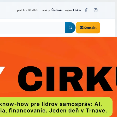
piatok 7.08.2026
· meniny:
Štefánia
· zajtra:
Oskár
Kontakt