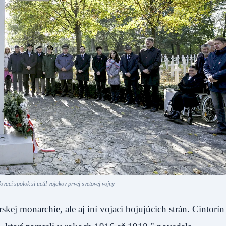
ovací spolok si uctil vojakov prvej svetovej vojny
kej monarchie, ale aj iní vojaci bojujúcich strán. Cintorín