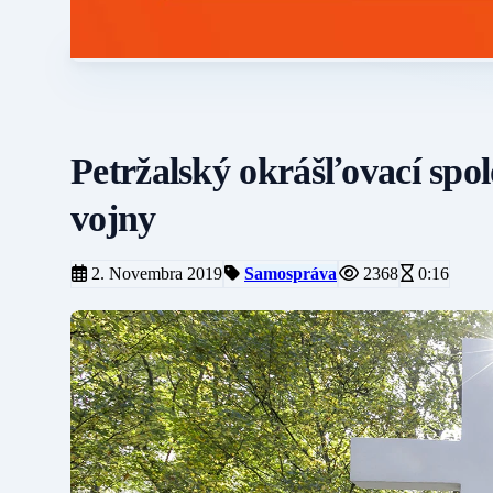
Petržalský okrášľovací spolo
vojny
2. Novembra 2019
Samospráva
2368
0:16