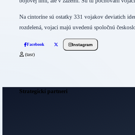
bojovej línii, ale v zázemí. Sú tu pochovaní vo
Na cintoríne sú ostatky 331 vojakov deviatich ide
rozdelená, vojaci majú uvedenú spoločnú českos
Instagram
Facebook
(tasr)
Strategickí partneri