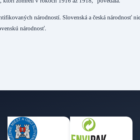
jaci, ktorí zomreli v rokoch 1916 až 1918," povedala.
ntifikovaných národností. Slovenská a česká národnosť nie
lovenskú národnosť.