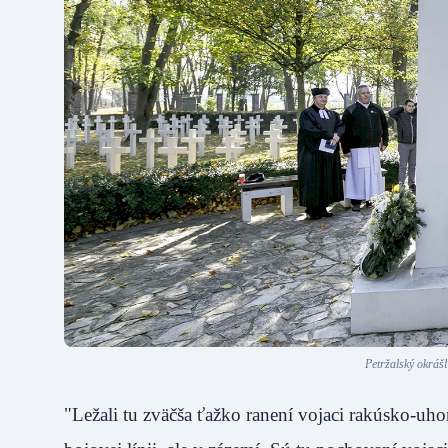
Petržalský okrášľ
"Ležali tu zväčša ťažko ranení vojaci rakúsko-uhors