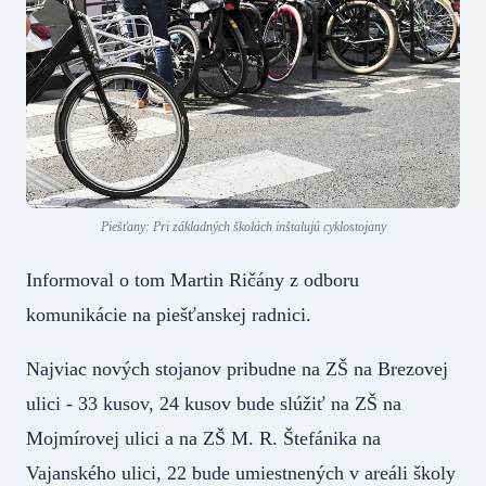
Piešťany: Pri základných školách inštalujú cyklostojany
Informoval o tom Martin Ričány z odboru
komunikácie na piešťanskej radnici.
Najviac nových stojanov pribudne na ZŠ na Brezovej
ulici - 33 kusov, 24 kusov bude slúžiť na ZŠ na
Mojmírovej ulici a na ZŠ M. R. Štefánika na
Vajanského ulici, 22 bude umiestnených v areáli školy