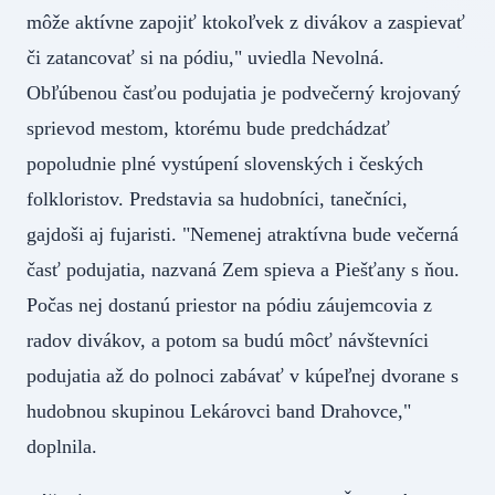
môže aktívne zapojiť ktokoľvek z divákov a zaspievať
či zatancovať si na pódiu," uviedla Nevolná.
Obľúbenou časťou podujatia je podvečerný krojovaný
sprievod mestom, ktorému bude predchádzať
popoludnie plné vystúpení slovenských i českých
folkloristov. Predstavia sa hudobníci, tanečníci,
gajdoši aj fujaristi. "Nemenej atraktívna bude večerná
časť podujatia, nazvaná Zem spieva a Piešťany s ňou.
Počas nej dostanú priestor na pódiu záujemcovia z
radov divákov, a potom sa budú môcť návštevníci
podujatia až do polnoci zabávať v kúpeľnej dvorane s
hudobnou skupinou Lekárovci band Drahovce,"
doplnila.