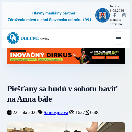
štvrtok
6.08.2026
·
meniny:
Jozefína
Piešťany sa budú v sobotu baviť
na Anna bále
22. Júla 2022
Samospráva
1627
0:48