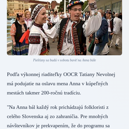
Piešťany sa budú v sobotu baviť na Anna bále
Podľa výkonnej riaditeľky OOCR Tatiany Nevolnej
má podujatie na oslavu mena Anna v kúpeľných
mestách takmer 200-ročnú tradíciu.
"Na Anna bál každý rok prichádzajú folkloristi z
celého Slovenska aj zo zahraničia. Pre mnohých
návštevníkov je prekvapením, že do programu sa