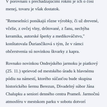
V porovnaní s prechádzajúcimi rokmi je ich o čosi
menej, tovaru je však dostatok.
"Remeselníci ponúkajú rôzne výrobky, či už drevené,
včelie, z ovčej vlny, drôtované, z ľanu, nechýba
keramika, autorské šperky a medikováčstvo,"
konštatovala Ďuriančíková s tým, že v rámci
občerstvenia sú novinkou škvarky z kapra.
Rovnako novinkou Ondrejského jarmoku je piatkový
(25. 11.) sprievod od mestského úradu k hlavnému
pódiu na námestí, ktorého súčasťou bude skupina
historického šermu Berezun, Divadelný súbor Jána
Chalupku a seniori denného centra Prameň. Jarmočnú
atmosféru v mestskom parku v sobotu dotvorí