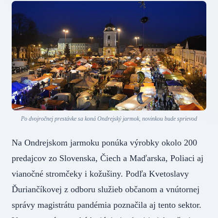
Po dvojročnej prestávke sa koná Ondrejský jarmok, novinkou bude sprievod
Na Ondrejskom jarmoku ponúka výrobky okolo 200
predajcov zo Slovenska, Čiech a Maďarska, Poliaci aj
vianočné stromčeky i kožušiny. Podľa Kvetoslavy
Ďuriančíkovej z odboru služieb občanom a vnútornej
správy magistrátu pandémia poznačila aj tento sektor.