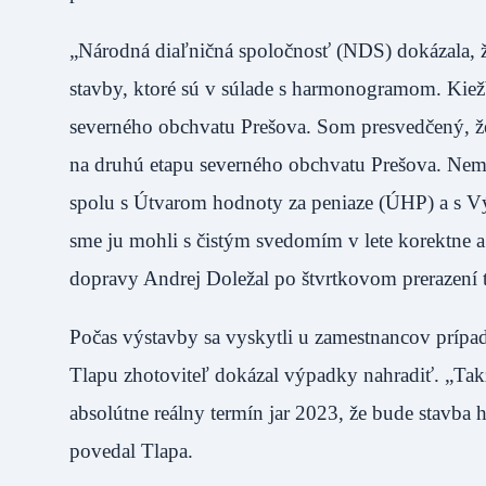
„Národná diaľničná spoločnosť (NDS) dokázala, ž
stavby, ktoré sú v súlade s harmonogramom. Kiež
severného obchvatu Prešova. Som presvedčený, že
na druhú etapu severného obchvatu Prešova. Nemal
spolu s Útvarom hodnoty za peniaze (ÚHP) a s 
sme ju mohli s čistým svedomím v lete korektne a 
dopravy Andrej Doležal po štvrtkovom prerazení t
Počas výstavby sa vyskytli u zamestnancov príp
Tlapu zhotoviteľ dokázal výpadky nahradiť. „Takž
absolútne reálny termín jar 2023, že bude stavba
povedal Tlapa.