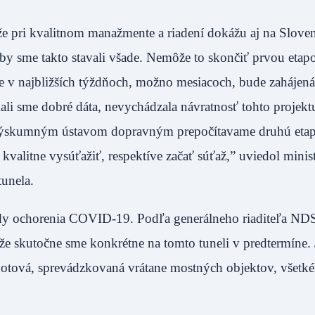
e pri kvalitnom manažmente a riadení dokážu aj na Slove
by sme takto stavali všade. Nemôže to skončiť prvou etap
 v najbližších týždňoch, možno mesiacoch, bude zahájená 
i sme dobré dáta, nevychádzala návratnosť tohto projektu
Výskumným ústavom dopravným prepočítavame druhú etap
kvalitne vysúťažiť, respektíve začať súťaž,” uviedol minis
unela.
ady ochorenia COVID-19. Podľa generálneho riaditeľa NDS
e skutočne sme konkrétne na tomto tuneli v predtermíne. 
 hotová, sprevádzkovaná vrátane mostných objektov, všetk