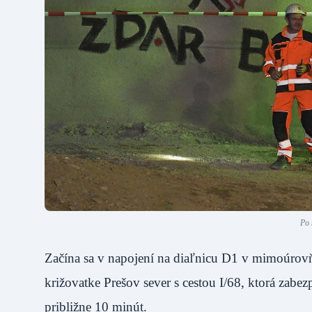
Po 
Začína sa v napojení na diaľnicu D1 v mimoúrov
križovatke Prešov sever s cestou I/68, ktorá zabez
približne 10 minút.