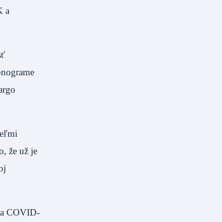
K a
sť
monograme
argo
veľmi
, že už je
oj
nia COVID-