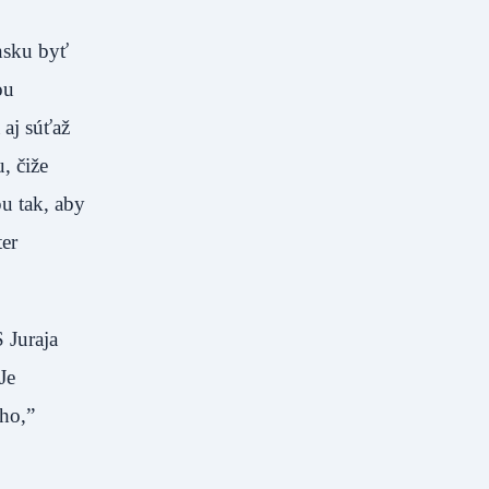
nsku byť
ou
aj súťaž
, čiže
u tak, aby
ter
 Juraja
Je
ého,”