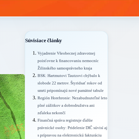
Súvisiace články
Vyjadrenie Všeobecnej zdravotnej
poisťovne k financovaniu nemocníc
Žilinského samosprávneho kraja
BSK: Hartmutovi Tautzovi chýbalo k
slobode 22 metrov. Štyridsať rokov od
smrti pripomínajú nové pamätné tabule
Región Horehronie: Nezabudnuteľné leto
plné zážitkov a dobrodružstva ani
zďaleka nekončí
Finančná správa registruje ďalšie
právnické osoby: Pridelenie DIČ súvisí aj
s prípravou na elektronickú fakturáciu