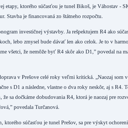
 etapy, ktorého súčasťou je tunel Bikoš, je Váhostav - S
. Stavba je financovaná zo štátneho rozpočtu.
onogram investičnej výstavby. Ja rešpektujem R4 ako súča
ekoch, lebo zmysel bude dávať len ako celok. Je to v har
známe všetci, že nemôže byť R4 skôr ako D1,” povedal na m
oprava v Prešove celé roky veľmi kritická. „Naozaj som 
ačne s D1 a následne, vlastne o dva roky neskôr, aj s R4. To
ím, že sa dočkáme dobudovania R4, ktorá je naozaj pre rozv
účová,” povedala Turčanová.
, ktorého súčasťou je tunel Prešov, sa pre výskyt ochore