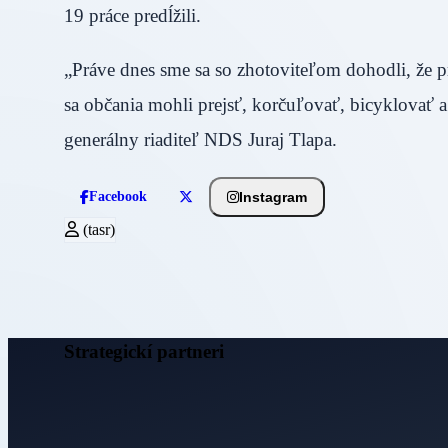
19 práce predĺžili.
„Práve dnes sme sa so zhotoviteľom dohodli, že
sa občania mohli prejsť, korčuľovať, bicyklovať a
generálny riaditeľ NDS Juraj Tlapa.
Instagram
Facebook
(tasr)
Strategickí partneri