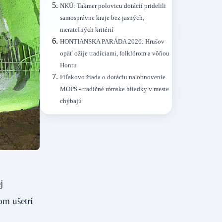
NKÚ: Takmer polovicu dotácií pridelili
samosprávne kraje bez jasných,
merateľných kritérií
HONTIANSKA PARÁDA 2026: Hrušov
opäť ožije tradíciami, folklórom a vôňou
Hontu
Fiľakovo žiada o dotáciu na obnovenie
MOPS - tradičné rómske hliadky v meste
chýbajú
j
om ušetrí