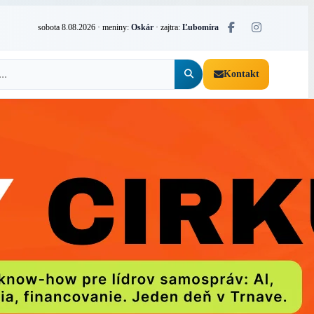
sobota 8.08.2026
· meniny:
Oskár
· zajtra:
Ľubomíra
Kontakt