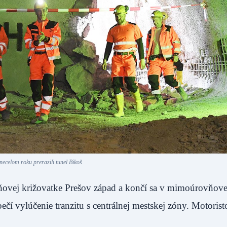
necelom roku prerazili tunel Bikoš
ňovej križovatke Prešov západ a končí sa v mimoúrovňove
pečí vylúčenie tranzitu s centrálnej mestskej zóny. Motorist