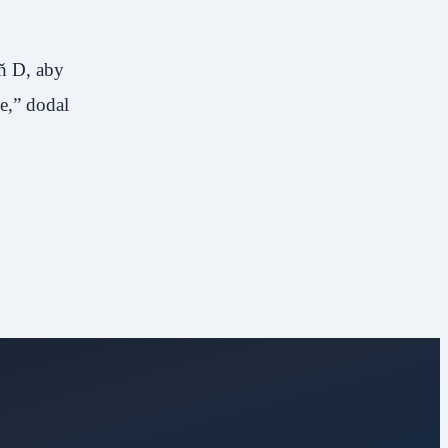
ň D, aby
e,” dodal