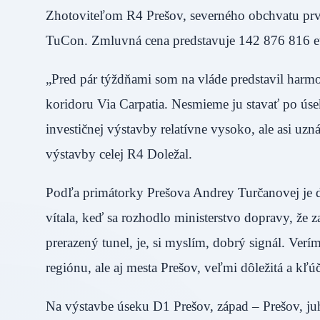
Zhotoviteľom R4 Prešov, severného obchvatu prvej
TuCon. Zmluvná cena predstavuje 142 876 816 eur
„Pred pár týždňami som na vláde predstavil harm
koridoru Via Carpatia. Nesmieme ju stavať po ús
investičnej výstavby relatívne vysoko, ale asi u
výstavby celej R4 Doležal.
Podľa primátorky Prešova Andrey Turčanovej je d
vítala, keď sa rozhodlo ministerstvo dopravy, že z
prerazený tunel, je, si myslím, dobrý signál. Ver
regiónu, ale aj mesta Prešov, veľmi dôležitá a kľ
Na výstavbe úseku D1 Prešov, západ – Prešov, juh