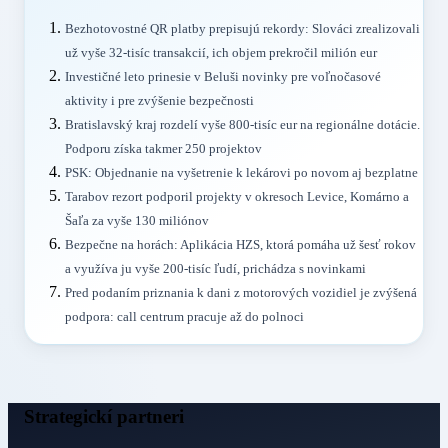
Bezhotovostné QR platby prepisujú rekordy: Slováci zrealizovali
už vyše 32-tisíc transakcií, ich objem prekročil milión eur
Investičné leto prinesie v Beluši novinky pre voľnočasové
aktivity i pre zvýšenie bezpečnosti
Bratislavský kraj rozdelí vyše 800-tisíc eur na regionálne dotácie.
Podporu získa takmer 250 projektov
PSK: Objednanie na vyšetrenie k lekárovi po novom aj bezplatne
Tarabov rezort podporil projekty v okresoch Levice, Komárno a
Šaľa za vyše 130 miliónov
Bezpečne na horách: Aplikácia HZS, ktorá pomáha už šesť rokov
a využíva ju vyše 200-tisíc ľudí, prichádza s novinkami
Pred podaním priznania k dani z motorových vozidiel je zvýšená
podpora: call centrum pracuje až do polnoci
Strategickí partneri