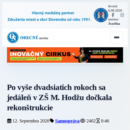
štvrtok
6.08.2026
·
meniny:
Jozefína
Po vyše dvadsiatich rokoch sa
jedáleň v ZŠ M. Hodžu dočkala
rekonštrukcie
12. Septembra 2020
Samospráva
2402
0:46