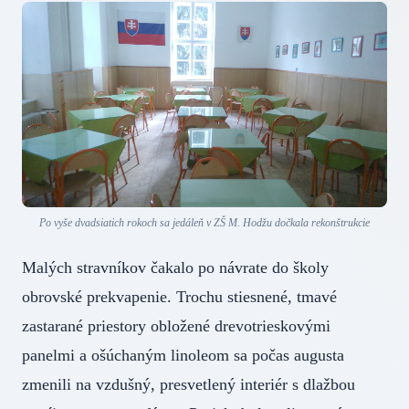
Po vyše dvadsiatich rokoch sa jedáleň v ZŠ M. Hodžu dočkala rekonštrukcie
Malých stravníkov čakalo po návrate do školy
obrovské prekvapenie. Trochu stiesnené, tmavé
zastarané priestory obložené drevotrieskovými
panelmi a ošúchaným linoleom sa počas augusta
zmenili na vzdušný, presvetlený interiér s dlažbou