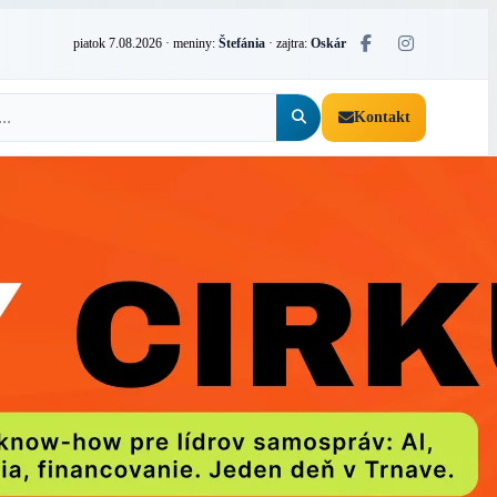
piatok 7.08.2026
· meniny:
Štefánia
· zajtra:
Oskár
Kontakt