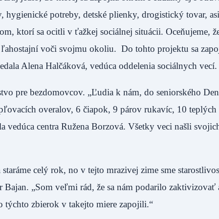
, hygienické potreby, detské plienky, drogistický tovar, as
ktorí sa ocitli v ťažkej sociálnej situácii. Oceňujeme, ž
 ľahostajní voči svojmu okoliu. Do tohto projektu sa zapoj
ovedala Alena Halčáková, vedúca oddelenia sociálnych vecí.
atstvo pre bezdomovcov. „Ľudia k nám, do seniorského De
epľovacích overalov, 6 čiapok, 9 párov rukavíc, 10 teplých
a vedúca centra Ružena Borzová. Všetky veci našli svojic
sa staráme celý rok, no v tejto mrazivej zime sme starostlivos
ír Bajan. „Som veľmi rád, že sa nám podarilo zaktivizovať 
 týchto zbierok v takejto miere zapojili.“