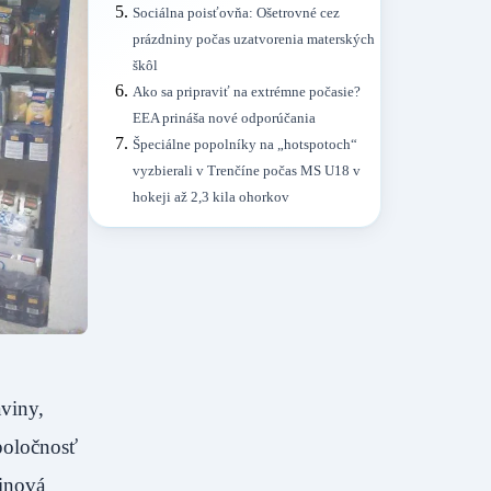
Sociálna poisťovňa: Ošetrovné cez
prázdniny počas uzatvorenia materských
škôl
Ako sa pripraviť na extrémne počasie?
EEA prináša nové odporúčania
Špeciálne popolníky na „hotspotoch“
vyzbierali v Trenčíne počas MS U18 v
hokeji až 2,3 kila ohorkov
aviny,
poločnosť
vinová