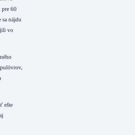
i pre 60
e sa nájdu
ili vo
nného
 pulóvrov,
h
ť ešte
aj