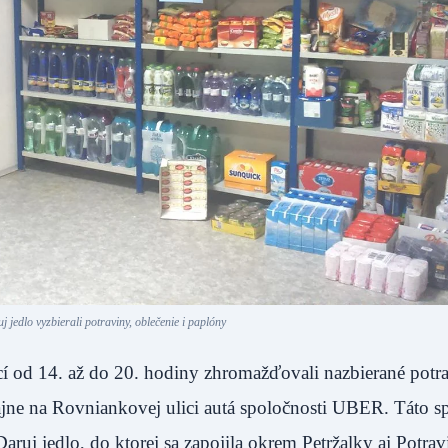
 jedlo vyzbierali potraviny, oblečenie i paplóny
ecí od 14. až do 20. hodiny zhromažďovali nazbierané potr
dajne na Rovniankovej ulici autá spoločnosti UBER. Táto s
ruj jedlo, do ktorej sa zapojila okrem Petržalky aj Potra