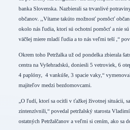
banka Slovenska. Nazbierali sa trvanlivé potraviny
občanov. ,,Vítame takúto možnosť pomôcť občanom, 
okolo nás ľudia, ktorí sú ochotní pomôcť a nie sú
väčšej miere mladí ľudia a to nás veľmi teší ,“ p
Okrem toho Petržalka už od pondelka zbierala š
centra na Vyšehradskú, doniesli 5 vetroviek, 6 ot
4 paplóny, 4 vankúše, 3 spacie vaky,“ vymenoval
majiteľov medzi bezdomovcami.
„O ľudí, ktorí sa ocitli v ťažkej životnej situácii, 
zintenzívnili,“ povedal petržalský starosta Vladim
ostatných Petržalčanov a veľmi si cením, ako sa do