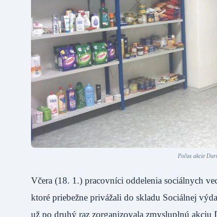
Počas akcie Daruj
Včera (18. 1.) pracovníci oddelenia sociálnych v
ktoré priebežne privážali do skladu Sociálnej vý
už po druhý raz zorganizovala zmysluplnú akciu Da