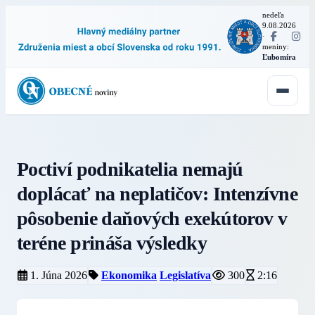
nedeľa
9.08.2026
·
meniny:
Ľubomíra
Poctiví podnikatelia nemajú
doplácať na neplatičov: Intenzívne
pôsobenie daňových exekútorov v
teréne prináša výsledky
1. Júna 2026
Ekonomika
Legislatíva
300
2:16