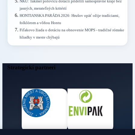
NKÚ: Takmer polovicu dotácií pridelili samosprávne kraje bez
jasných, merateľných kritérií
HONTIANSKA PARÁDA 2026: Hrušov opäť ožije tradíciami,
folklórom a vôňou Hontu
Fiľakovo žiada o dotáciu na obnovenie MOPS - tradičné rómske
hliadky v meste chýbajú
Strategickí partneri