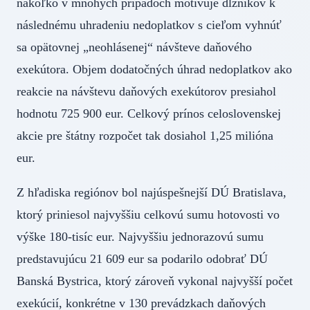
nakoľko v mnohých prípadoch motivuje dlžníkov k
následnému uhradeniu nedoplatkov s cieľom vyhnúť
sa opätovnej „neohlásenej“ návšteve daňového
exekútora. Objem dodatočných úhrad nedoplatkov ako
reakcie na návštevu daňových exekútorov presiahol
hodnotu 725 900 eur. Celkový prínos celoslovenskej
akcie pre štátny rozpočet tak dosiahol 1,25 milióna
eur.
Z hľadiska regiónov bol najúspešnejší DÚ Bratislava,
ktorý priniesol najvyššiu celkovú sumu hotovosti vo
výške 180-tisíc eur. Najvyššiu jednorazovú sumu
predstavujúcu 21 609 eur sa podarilo odobrať DÚ
Banská Bystrica, ktorý zároveň vykonal najvyšší počet
exekúcií, konkrétne v 130 prevádzkach daňových