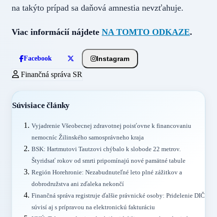
na takýto prípad sa daňová amnestia nevzťahuje.
Viac informácií nájdete
NA TOMTO ODKAZE
.
Instagram
Facebook
Finančná správa SR
Súvisiace články
Vyjadrenie Všeobecnej zdravotnej poisťovne k financovaniu
nemocníc Žilinského samosprávneho kraja
BSK: Hartmutovi Tautzovi chýbalo k slobode 22 metrov.
Štyridsať rokov od smrti pripomínajú nové pamätné tabule
Región Horehronie: Nezabudnuteľné leto plné zážitkov a
dobrodružstva ani zďaleka nekončí
Finančná správa registruje ďalšie právnické osoby: Pridelenie DIČ
súvisí aj s prípravou na elektronickú fakturáciu