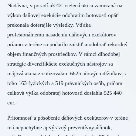
Nedávna, v poradí už 42. cielená akcia zameraná na
výkon daňovej exekúcie odobratím hotovosti opäť
prekonala doterajšie výsledky. Vďaka
profesionálnemu nasadeniu daňových exekútorov
priamo v teréne sa podarilo zaistiť a odobrať rekordný
objem finančných prostriedkov. V rámci dlhodobej
stratégie diverzifikácie exekučných nástrojov sa
májová akcia zrealizovala u 682 daňových dlžníkov, z
toho 163 fyzických a 519 právnických osôb, pričom
celková výška odobratej hotovosti dosiahla 525 440
eur.
Prítomnosť a pôsobenie daňových exekútorov v teréne
má nepochybne aj výrazný preventívny účinok,