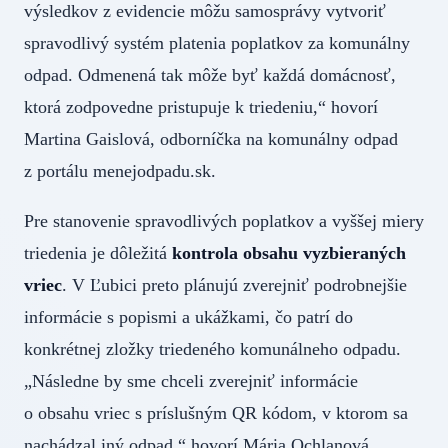
výsledkov z evidencie môžu samosprávy vytvoriť
spravodlivý systém platenia poplatkov za komunálny
odpad. Odmenená tak môže byť každá domácnosť,
ktorá zodpovedne pristupuje k triedeniu,“ hovorí
Martina Gaislová, odborníčka na komunálny odpad
z portálu menejodpadu.sk.
Pre stanovenie spravodlivých poplatkov a vyššej miery
triedenia je dôležitá
kontrola obsahu vyzbieraných
vriec
. V Ľubici preto plánujú zverejniť podrobnejšie
informácie s popismi a ukážkami, čo patrí do
konkrétnej zložky triedeného komunálneho odpadu.
„Následne by sme chceli zverejniť informácie
o obsahu vriec s príslušným QR kódom, v ktorom sa
nachádzal iný odpad,“ hovorí Mária Ochlanová.