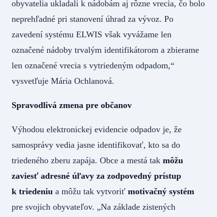
obyvatelia ukladali k nádobám aj rôzne vrecia, čo bolo
neprehľadné pri stanovení úhrad za vývoz. Po
zavedení systému ELWIS však vyvážame len
označené nádoby trvalým identifikátorom a zbierame
len označené vrecia s vytriedeným odpadom,“
vysvetľuje Mária Ochlanová.
Spravodlivá zmena pre občanov
Výhodou elektronickej evidencie odpadov je, že
samosprávy vedia jasne identifikovať, kto sa do
triedeného zberu zapája. Obce a mestá tak
môžu
zaviesť adresné úľavy za zodpovedný prístup
k triedeniu
a môžu tak vytvoriť
motivačný systém
pre svojich obyvateľov. „Na základe zistených