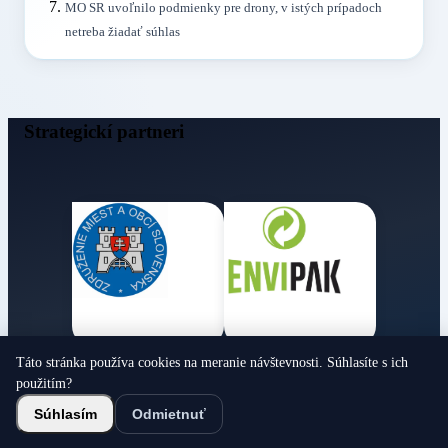
MO SR uvoľnilo podmienky pre drony, v istých prípadoch
netreba žiadať súhlas
Strategickí partneri
Táto stránka používa cookies na meranie návštevnosti. Súhlasíte s ich
Obecné noviny
použitím?
© 2026 Všetky práva vyhradené
Súhlasím
Odmietnuť