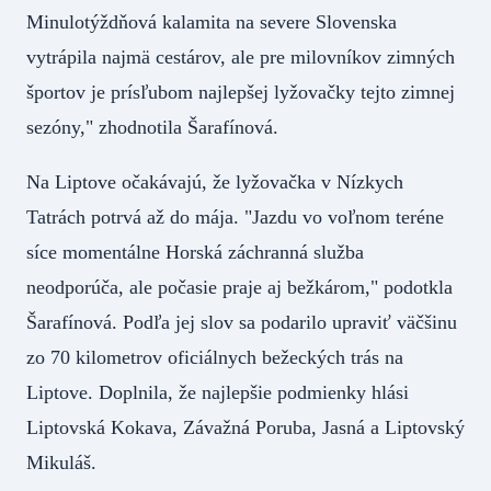
Minulotýždňová kalamita na severe Slovenska
vytrápila najmä cestárov, ale pre milovníkov zimných
športov je prísľubom najlepšej lyžovačky tejto zimnej
sezóny," zhodnotila Šarafínová.
Na Liptove očakávajú, že lyžovačka v Nízkych
Tatrách potrvá až do mája. "Jazdu vo voľnom teréne
síce momentálne Horská záchranná služba
neodporúča, ale počasie praje aj bežkárom," podotkla
Šarafínová. Podľa jej slov sa podarilo upraviť väčšinu
zo 70 kilometrov oficiálnych bežeckých trás na
Liptove. Doplnila, že najlepšie podmienky hlási
Liptovská Kokava, Závažná Poruba, Jasná a Liptovský
Mikuláš.