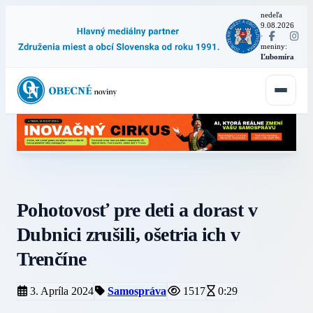
nedeľa
9.08.2026
·
meniny:
Ľubomíra
Pohotovosť pre deti a dorast v
Dubnici zrušili, ošetria ich v
Trenčíne
3. Apríla 2024
Samospráva
1517
0:29