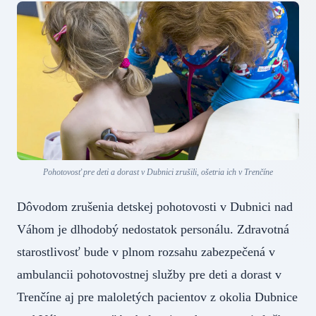
Pohotovosť pre deti a dorast v Dubnici zrušili, ošetria ich v Trenčíne
Dôvodom zrušenia detskej pohotovosti v Dubnici nad
Váhom je dlhodobý nedostatok personálu. Zdravotná
starostlivosť bude v plnom rozsahu zabezpečená v
ambulancii pohotovostnej služby pre deti a dorast v
Trenčíne aj pre maloletých pacientov z okolia Dubnice