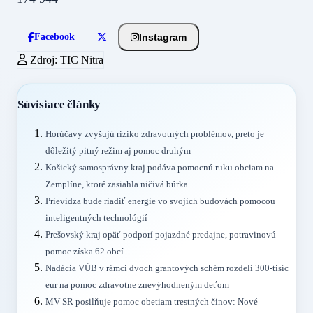
Instagram
Facebook
Zdroj: TIC Nitra
Súvisiace články
Horúčavy zvyšujú riziko zdravotných problémov, preto je
dôležitý pitný režim aj pomoc druhým
Košický samosprávny kraj podáva pomocnú ruku obciam na
Zemplíne, ktoré zasiahla ničivá búrka
Prievidza bude riadiť energie vo svojich budovách pomocou
inteligentných technológií
Prešovský kraj opäť podporí pojazdné predajne, potravinovú
pomoc získa 62 obcí
Nadácia VÚB v rámci dvoch grantových schém rozdelí 300-tisíc
eur na pomoc zdravotne znevýhodneným deťom
MV SR posilňuje pomoc obetiam trestných činov: Nové