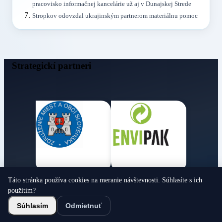
pracovisko informačnej kancelárie už aj v Dunajskej Strede
Stropkov odovzdal ukrajinským partnerom materiálnu pomoc
Strategickí partneri
Táto stránka používa cookies na meranie návštevnosti. Súhlasíte s ich
Obecné noviny
použitím?
© 2026 Všetky práva vyhradené
Súhlasím
Odmietnuť