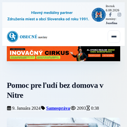
štvrtok
6.08.2026
·
meniny:
Jozefína
Pomoc pre ľudí bez domova v
Nitre
9. Januára 2024
Samospráva
2093
0:38