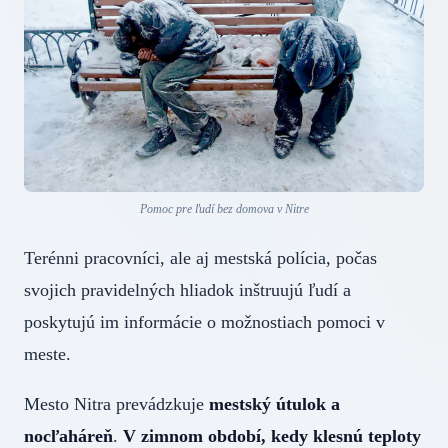
Pomoc pre ľudí bez domova v Nitre
Terénni pracovníci, ale aj mestská polícia, počas
svojich pravidelných hliadok inštruujú ľudí a
poskytujú im informácie o možnostiach pomoci v
meste.
Mesto Nitra prevádzkuje
mestský útulok a
nocľaháreň
.
V zimnom období, kedy klesnú teploty