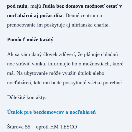
pod nulu
, majú
ľudia bez domova možnosť ostať v
nocľahárni aj počas dňa
. Denné centrum a
prenocovanie im poskytuje aj nitrianska charita.
Pomôcť môže každý
Ak sa vám daný človek zdôverí, že plánuje chladnú
noc stráviť vonku, informujte ho o možnostiach, ktoré
má. Na ubytovanie môže využiť útulok alebo
nocľaháreň, kde mu bude poskytnuté všetko potrebné.
Dôležité kontakty:
Útulok pre bezdomovcov a nocľaháreň
Štúrova 55 – oproti HM TESCO