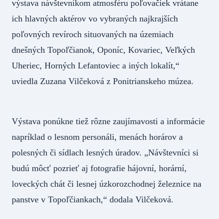
výstava návštevníkom atmosféru poľovačiek vrátane
ich hlavných aktérov vo vybraných najkrajších
poľovných revíroch situovaných na územiach
dnešných Topoľčianok, Oponíc, Kovariec, Veľkých
Uheriec, Horných Lefantoviec a iných lokalít,“
uviedla Zuzana Vilčeková z Ponitrianskeho múzea.
Výstava ponúkne tiež rôzne zaujímavosti a informácie
napríklad o lesnom personáli, menách horárov a
polesných či sídlach lesných úradov. „Návštevníci si
budú môcť pozrieť aj fotografie hájovní, horární,
loveckých chát či lesnej úzkorozchodnej železnice na
panstve v Topoľčiankach,“ dodala Vilčeková.