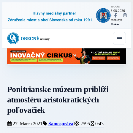
sobota
8.08.2026
·
meniny:
Oskár
Ponitrianske múzeum priblíži
atmosféru aristokratických
poľovačiek
27. Marca 2021
Samospráva
2595
0:43