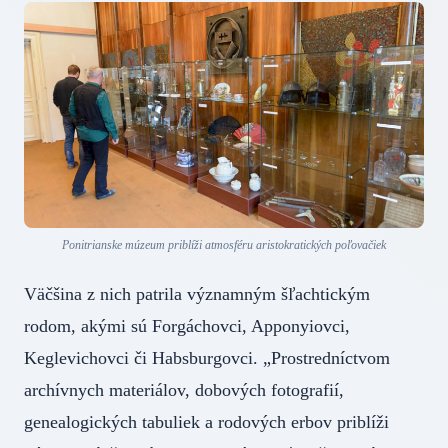
Ponitrianske múzeum priblíži atmosféru aristokratických poľovačiek
Väčšina z nich patrila významným šľachtickým
rodom, akými sú Forgáchovci, Apponyiovci,
Keglevichovci či Habsburgovci. „Prostredníctvom
archívnych materiálov, dobových fotografií,
genealogických tabuliek a rodových erbov priblíži