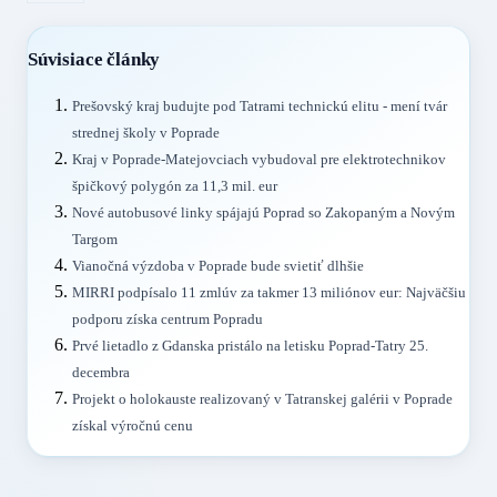
Súvisiace články
Prešovský kraj budujte pod Tatrami technickú elitu - mení tvár
strednej školy v Poprade
Kraj v Poprade-Matejovciach vybudoval pre elektrotechnikov
špičkový polygón za 11,3 mil. eur
Nové autobusové linky spájajú Poprad so Zakopaným a Novým
Targom
Vianočná výzdoba v Poprade bude svietiť dlhšie
MIRRI podpísalo 11 zmlúv za takmer 13 miliónov eur: Najväčšiu
podporu získa centrum Popradu
Prvé lietadlo z Gdanska pristálo na letisku Poprad-Tatry 25.
decembra
Projekt o holokauste realizovaný v Tatranskej galérii v Poprade
získal výročnú cenu