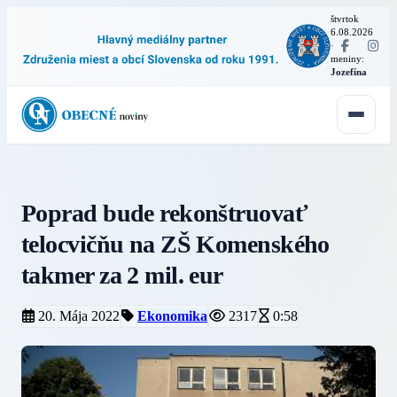
štvrtok
6.08.2026
·
meniny:
Jozefína
Poprad bude rekonštruovať
telocvičňu na ZŠ Komenského
takmer za 2 mil. eur
20. Mája 2022
Ekonomika
2317
0:58