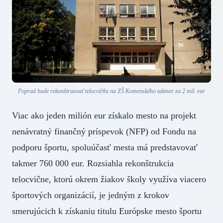
Poprad bude rekonštruovať telocvičňu na ZŠ Komenského takmer za 2 mil. eur
Viac ako jeden milión eur získalo mesto na projekt
nenávratný finančný príspevok (NFP) od Fondu na
podporu športu, spoluúčasť mesta má predstavovať
takmer 760 000 eur. Rozsiahla rekonštrukcia
telocvične, ktorú okrem žiakov školy využíva viacero
športových organizácií, je jedným z krokov
smerujúcich k získaniu titulu Európske mesto športu