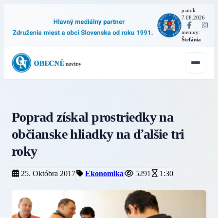
piatok
7.08.2026
·
meniny:
Štefánia
Poprad získal prostriedky na
občianske hliadky na ďalšie tri
roky
25. Októbra 2017
Ekonomika
5291
1:30