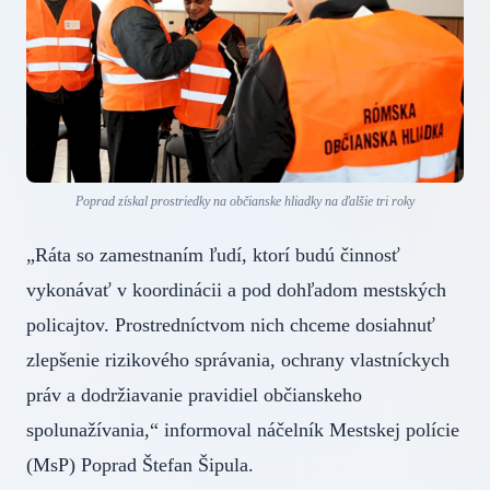
Poprad získal prostriedky na občianske hliadky na ďalšie tri roky
„Ráta so zamestnaním ľudí, ktorí budú činnosť
vykonávať v koordinácii a pod dohľadom mestských
policajtov. Prostredníctvom nich chceme dosiahnuť
zlepšenie rizikového správania, ochrany vlastníckych
práv a dodržiavanie pravidiel občianskeho
spolunažívania,“ informoval náčelník Mestskej polície
(MsP) Poprad Štefan Šipula.