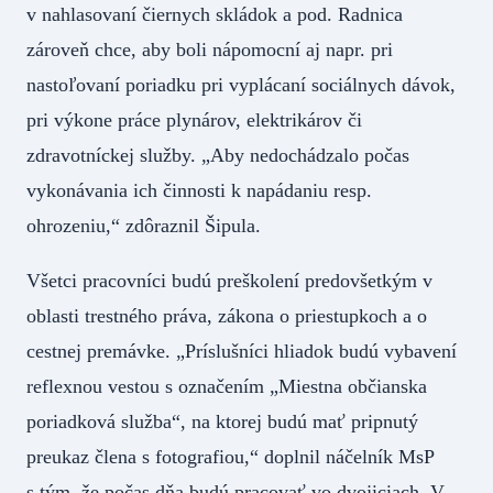
v nahlasovaní čiernych skládok a pod. Radnica
zároveň chce, aby boli nápomocní aj napr. pri
nastoľovaní poriadku pri vyplácaní sociálnych dávok,
pri výkone práce plynárov, elektrikárov či
zdravotníckej služby. „Aby nedochádzalo počas
vykonávania ich činnosti k napádaniu resp.
ohrozeniu,“ zdôraznil Šipula.
Všetci pracovníci budú preškolení predovšetkým v
oblasti trestného práva, zákona o priestupkoch a o
cestnej premávke. „Príslušníci hliadok budú vybavení
reflexnou vestou s označením „Miestna občianska
poriadková služba“, na ktorej budú mať pripnutý
preukaz člena s fotografiou,“ doplnil náčelník MsP
s tým, že počas dňa budú pracovať vo dvojiciach. V