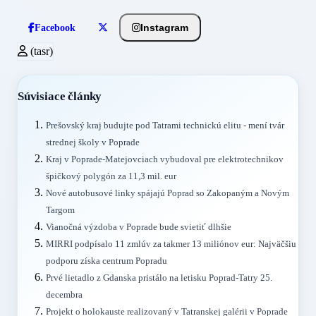
Instagram
Facebook
(tasr)
Súvisiace články
Prešovský kraj budujte pod Tatrami technickú elitu - mení tvár
strednej školy v Poprade
Kraj v Poprade-Matejovciach vybudoval pre elektrotechnikov
špičkový polygón za 11,3 mil. eur
Nové autobusové linky spájajú Poprad so Zakopaným a Novým
Targom
Vianočná výzdoba v Poprade bude svietiť dlhšie
MIRRI podpísalo 11 zmlúv za takmer 13 miliónov eur: Najväčšiu
podporu získa centrum Popradu
Prvé lietadlo z Gdanska pristálo na letisku Poprad-Tatry 25.
decembra
Projekt o holokauste realizovaný v Tatranskej galérii v Poprade