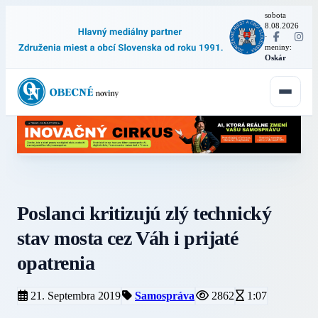
sobota
8.08.2026
·
meniny:
Oskár
Poslanci kritizujú zlý technický
stav mosta cez Váh i prijaté
opatrenia
21. Septembra 2019
Samospráva
2862
1:07