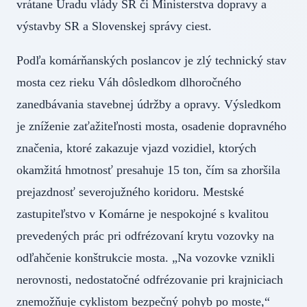
vrátane Úradu vlády SR či Ministerstva dopravy a
výstavby SR a Slovenskej správy ciest.
Podľa komárňanských poslancov je zlý technický stav
mosta cez rieku Váh dôsledkom dlhoročného
zanedbávania stavebnej údržby a opravy. Výsledkom
je zníženie zaťažiteľnosti mosta, osadenie dopravného
značenia, ktoré zakazuje vjazd vozidiel, ktorých
okamžitá hmotnosť presahuje 15 ton, čím sa zhoršila
prejazdnosť severojužného koridoru. Mestské
zastupiteľstvo v Komárne je nespokojné s kvalitou
prevedených prác pri odfrézovaní krytu vozovky na
odľahčenie konštrukcie mosta. „Na vozovke vznikli
nerovnosti, nedostatočné odfrézovanie pri krajniciach
znemožňuje cyklistom bezpečný pohyb po moste,“