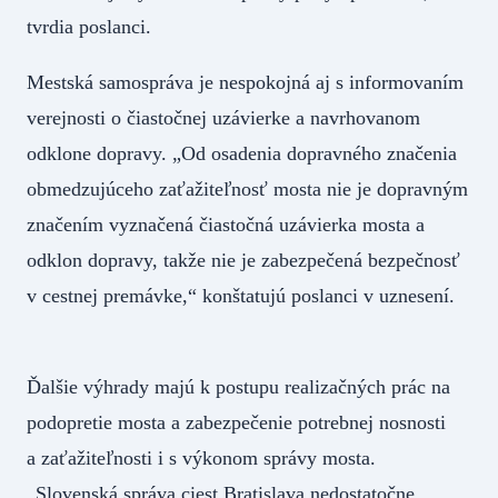
tvrdia poslanci.
Mestská samospráva je nespokojná aj s informovaním
verejnosti o čiastočnej uzávierke a navrhovanom
odklone dopravy. „Od osadenia dopravného značenia
obmedzujúceho zaťažiteľnosť mosta nie je dopravným
značením vyznačená čiastočná uzávierka mosta a
odklon dopravy, takže nie je zabezpečená bezpečnosť
v cestnej premávke,“ konštatujú poslanci v uznesení.
Ďalšie výhrady majú k postupu realizačných prác na
podopretie mosta a zabezpečenie potrebnej nosnosti
a zaťažiteľnosti i s výkonom správy mosta.
„Slovenská správa ciest Bratislava nedostatočne