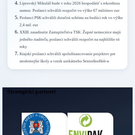
Liptovský Mikuláš bude v roku 2026 hospodáriť s rekordnou
sumou: Poslanci schválili rozpočet vo výške 67 miliónov eur
Poslanci PSK schválili dotačnú schému na budúci rok vo výške
2,4 mil. eur
XXIII. zasadnutie Zastupiteľstva TSK: Župné nemocnice majú
jedného riaditeľa, poslanci schválili rozpočet na najbližšie tri
roky
Krajskí poslanci schválili spolufinancovanie projektov pre
modernejšie školy a vznik unikátneho SeniorInoHub-u
Strategickí partneri