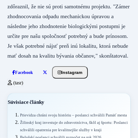
zdôraznil, že nie sú proti samotnému projektu. "Zámer
zhodnocovania odpadu mechanickou úpravou a
následne jeho zhodnotenie biologickými postupmi je
určite pre našu spoločnosť potrebný a bude prínosom.
Je však potrebné nájsť preň inú lokalitu, ktorá nebude
mať dosah na kvalitu bývania občanov," skonštatoval.
Instagram
Facebook
(tasr)
Súvisiace články
Prievidza chráni svoju históriu – poslanci schválili Pamäť mesta
Žilinský kraj investuje do zdravotníctva, škôl aj športu: Poslanci
schválili opatrenia pre kvalitnejšie služby v kraji
Belušskí poslanci schválili rozpočet na rok 2026