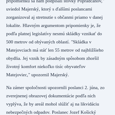
pripomienku sa nám podpísali stovky Popradčanov,"
uviedol Majerský, ktorý s ďalšími poslancami
zorganizoval aj stretnutie s občanmi priamo v danej
lokalite. Hlavným argumentom pripomienky je, že
podľa platnej legislatívy nesmú skládky vznikať do
500 metrov od obývaných oblastí. "Skládka v
Matejovciach má stáť len 55 metrov od najbližšieho
obydlia. Jej vznik by zásadným spôsobom zhoršil
životný komfort niekoľko tisíc obyvateľov
Matejoviec," upozornil Majerský.
Na zámer spoločnosti upozornili poslanci 2. júna, zo
zverejnenej obrazovej dokumentácie podľa nich
vyplýva, že by areál mohol slúžiť aj na likvidáciu
nebezpečných odpadov. Poslanec Jozef Košický