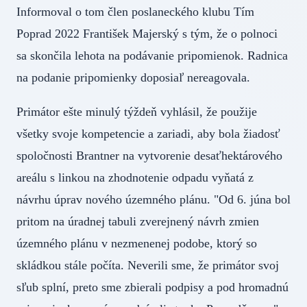
Informoval o tom člen poslaneckého klubu Tím
Poprad 2022 František Majerský s tým, že o polnoci
sa skončila lehota na podávanie pripomienok. Radnica
na podanie pripomienky doposiaľ nereagovala.
Primátor ešte minulý týždeň vyhlásil, že použije
všetky svoje kompetencie a zariadi, aby bola žiadosť
spoločnosti Brantner na vytvorenie desaťhektárového
areálu s linkou na zhodnotenie odpadu vyňatá z
návrhu úprav nového územného plánu. "Od 6. júna bol
pritom na úradnej tabuli zverejnený návrh zmien
územného plánu v nezmenenej podobe, ktorý so
skládkou stále počíta. Neverili sme, že primátor svoj
sľub splní, preto sme zbierali podpisy a pod hromadnú