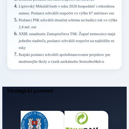
Liptovský Mikuláš bude v roku 2026 hospodáriť s rekordnou
sumou: Poslanci schválili rozpočet vo výške 67 miliónov eur
Poslanci PSK schválili dotačnú schému na budúci rok vo výške
2,4 mil. eur
XXIII. zasadnutie Zastupiteľstva TSK: Župné nemocnice majú
jedného riaditeľa, poslanci schválili rozpočet na najbližšie tri
roky
Krajskí poslanci schválili spolufinancovanie projektov pre
modernejšie školy a vznik unikátneho SeniorInoHub-u
Strategickí partneri