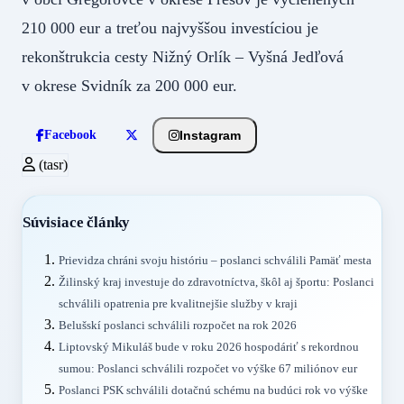
210 000 eur a treťou najvyššou investíciou je
rekonštrukcia cesty Nižný Orlík – Vyšná Jedľová
v okrese Svidník za 200 000 eur.
Instagram
Facebook
(tasr)
Súvisiace články
Prievidza chráni svoju históriu – poslanci schválili Pamäť mesta
Žilinský kraj investuje do zdravotníctva, škôl aj športu: Poslanci
schválili opatrenia pre kvalitnejšie služby v kraji
Belušskí poslanci schválili rozpočet na rok 2026
Liptovský Mikuláš bude v roku 2026 hospodáriť s rekordnou
sumou: Poslanci schválili rozpočet vo výške 67 miliónov eur
Poslanci PSK schválili dotačnú schému na budúci rok vo výške