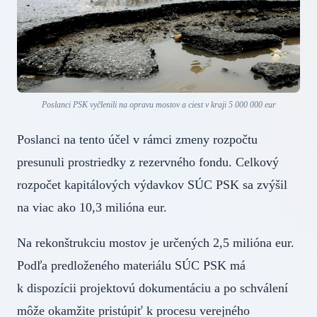
Poslanci PSK vyčlenili na opravu mostov a ciest v kraji 5 000 000 eur
Poslanci na tento účel v rámci zmeny rozpočtu
presunuli prostriedky z rezervného fondu. Celkový
rozpočet kapitálových výdavkov SÚC PSK sa zvýšil
na viac ako 10,3 milióna eur.
Na rekonštrukciu mostov je určených 2,5 milióna eur.
Podľa predloženého materiálu SÚC PSK má
k dispozícii projektovú dokumentáciu a po schválení
môže okamžite pristúpiť k procesu verejného