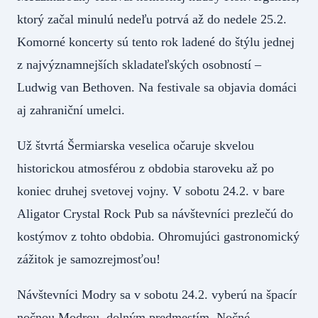
ktorý začal minulú nedeľu potrvá až do nedele 25.2.
Komorné koncerty sú tento rok ladené do štýlu jednej
z najvýznamnejších skladateľských osobností –
Ludwig van Bethoven. Na festivale sa objavia domáci
aj zahraniční umelci.
Už štvrtá Šermiarska veselica očaruje skvelou
historickou atmosférou z obdobia staroveku až po
koniec druhej svetovej vojny. V sobotu 24.2. v bare
Aligator Crystal Rock Pub sa návštevníci prezlečú do
kostýmov z tohto obdobia. Ohromujúci gastronomický
zážitok je samozrejmosťou!
Návštevníci Modry sa v sobotu 24.2. vyberú na špacír
nočnou Modrou, dolným predmestím. Nočné