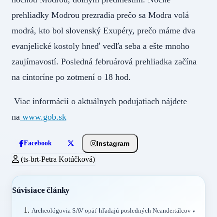
prehliadky Modrou prezradia prečo sa Modra volá
modrá, kto bol slovenský Exupéry, prečo máme dva
evanjelické kostoly hneď vedľa seba a ešte mnoho
zaujímavostí. Posledná februárová prehliadka začína
na cintoríne po zotmení o 18 hod.
Viac informácií o aktuálnych podujatiach nájdete
na
www.gob.sk
Instagram
Facebook
(ts-brt-Petra Kotúčková)
Súvisiace články
Archeológovia SAV opäť hľadajú posledných Neandertálcov v