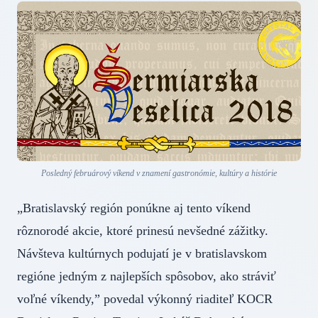
Posledný februárový víkend v znamení gastronómie, kultúry a histórie
„Bratislavský región ponúkne aj tento víkend
rôznorodé akcie, ktoré prinesú nevšedné zážitky.
Návšteva kultúrnych podujatí je v bratislavskom
regióne jedným z najlepších spôsobov, ako stráviť
voľné víkendy,ˮ povedal výkonný riaditeľ KOCR