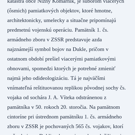
katastra obce Nižný Komárnik, je súborom viacerých
(ôsmich) pamiatkových objektov, ktoré hmotne,
architektonicky, umelecky a situačne pripomínajú
predmetnú vojenskú operáciu. Pamätník 1. čs.
armádneho zboru v ZSSR predstavuje azda
najznámejší symbol bojov na Dukle, pričom v
ostatnom období prešiel viacerými pamiatkovými
obnovami, spomedzi ktorých je potrebné zmieniť
najmä jeho odideologizáciu. Tá je najväčšmi
vnímateľná reštituovanou replikou pôvodnej sochy čs.
vojaka od sochára J. A. Víteka odstránenou z
pamätníka v 50. rokoch 20. storočia. Na pamätnom
cintoríne pri ústrednom pamätníku 1. čs. armádneho
zboru v ZSSR je pochovaných 565 čs. vojakov, ktorí