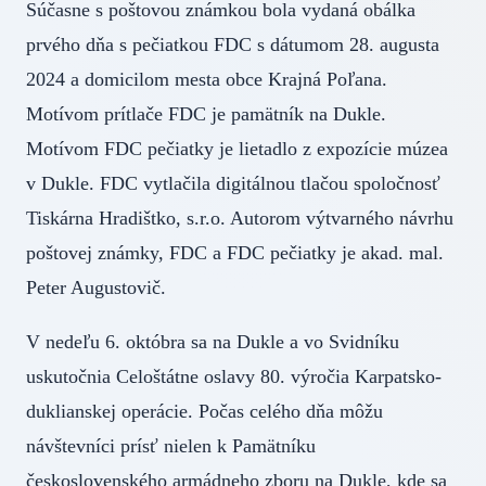
Súčasne s poštovou známkou bola vydaná obálka
prvého dňa s pečiatkou FDC s dátumom 28. augusta
2024 a domicilom mesta obce Krajná Poľana.
Motívom prítlače FDC je pamätník na Dukle.
Motívom FDC pečiatky je lietadlo z expozície múzea
v Dukle. FDC vytlačila digitálnou tlačou spoločnosť
Tiskárna Hradištko, s.r.o. Autorom výtvarného návrhu
poštovej známky, FDC a FDC pečiatky je akad. mal.
Peter Augustovič.
V nedeľu 6. októbra sa na Dukle a vo Svidníku
uskutočnia Celoštátne oslavy 80. výročia Karpatsko-
duklianskej operácie. Počas celého dňa môžu
návštevníci prísť nielen k Pamätníku
československého armádneho zboru na Dukle, kde sa