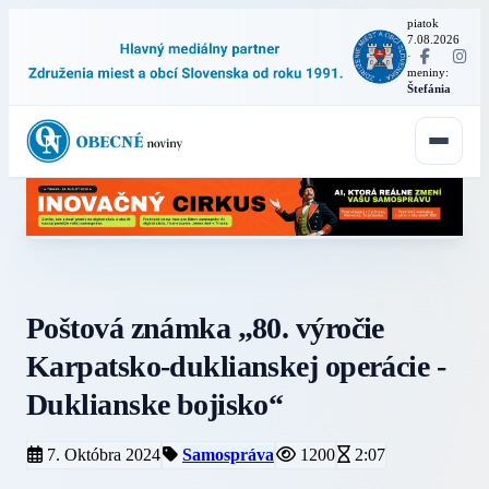
piatok
7.08.2026
·
meniny:
Štefánia
Poštová známka „80. výročie
Karpatsko-duklianskej operácie -
Duklianske bojisko“
7. Októbra 2024
Samospráva
1200
2:07