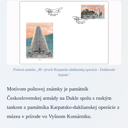
Poštová známka „80. výročie Karpatsko-duklianskej operácie - Duklianske
bojisko“
Motívom poštovej známky je pamätník
Československej armády na Dukle spolu s ruským
tankom z pamätníka Karpatsko-duklianskej operácie z
múzea v prírode vo Vyšnom Komárniku.