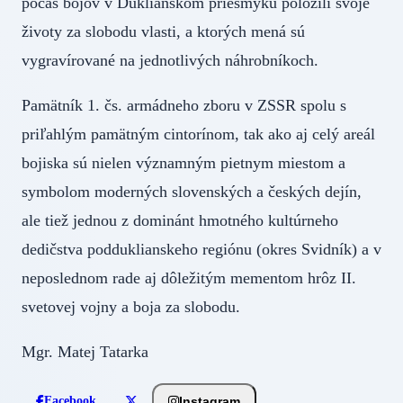
počas bojov v Duklianskom priesmyku položili svoje
životy za slobodu vlasti, a ktorých mená sú
vygravírované na jednotlivých náhrobníkoch.
Pamätník 1. čs. armádneho zboru v ZSSR spolu s
priľahlým pamätným cintorínom, tak ako aj celý areál
bojiska sú nielen významným pietnym miestom a
symbolom moderných slovenských a českých dejín,
ale tiež jednou z dominánt hmotného kultúrneho
dedičstva podduklianskeho regiónu (okres Svidník) a v
neposlednom rade aj dôležitým mementom hrôz II.
svetovej vojny a boja za slobodu.
Mgr. Matej Tatarka
Instagram
Facebook