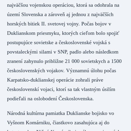
najväčšou vojenskou operáciou, ktorá sa odohrala na
území Slovenska a zároveň aj jednou z najväčších
horských bitiek II. svetovej vojny. Počas bojov v
Duklianskom priesmyku, ktorých cieľom bolo spojiť
postupujúce sovietske a československé vojská s
povstaleckými silami v SNP, padlo alebo následkom
zranení zahynulo približne 21 000 sovietskych a 1500
československých vojakov. Významnú úlohu počas
Karpatsko-duklianskej operácie zohrali práve
československí vojaci, ktorí sa tak vlastným úsilím
podieľali na oslobodení Československa.
Národná kultúrna pamiatka Duklianske bojisko vo
Vyšnom Komárniku, čiastkovo zasahujúca aj do