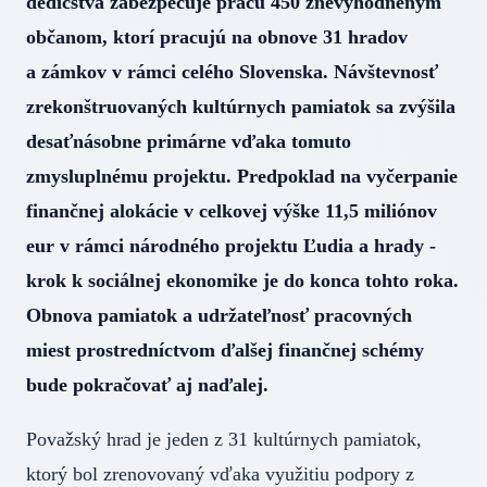
dedičstva zabezpečuje prácu 450 znevýhodneným
občanom, ktorí pracujú na obnove 31 hradov
a zámkov v rámci celého Slovenska. Návštevnosť
zrekonštruovaných kultúrnych pamiatok sa zvýšila
desaťnásobne primárne vďaka tomuto
zmysluplnému projektu. Predpoklad na vyčerpanie
finančnej alokácie v celkovej výške 11,5 miliónov
eur v rámci národného projektu Ľudia a hrady -
krok k sociálnej ekonomike je do konca tohto roka.
Obnova pamiatok a udržateľnosť pracovných
miest prostredníctvom ďalšej finančnej schémy
bude pokračovať aj naďalej.
Považský hrad je jeden z 31 kultúrnych pamiatok,
ktorý bol zrenovovaný vďaka využitiu podpory z