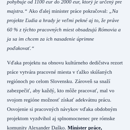
pohybuje od 1100 eur do 2000 eur, ktorý je určený pre
majstra.“
Ako ďalej minister práce pokračoval:
„Na
projekte Ľudia a hrady je veľmi pekné aj to, že práve
60 % z týchto pracovných miest obsadzujú Rómovia a
ja sa im chcem za ich nasadenie úprimne
poďakovať.“
Vďaka projektu na obnovu kultúrneho dedičstva rezort
práce vytvára pracovné miesta v ťažko skúšaných
regiónoch po celom Slovensku. Zároveň sa snaží
zabezpečiť, aby každý, kto môže pracovať, mal vo
svojom regióne možnosť získať adekvátnu prácu.
Osvojenie si pracovných návykov vďaka obdobným
projektom vyzdvihol aj splnomocnenec pre rómske
komunity Alexander Daško.
Minister práce,