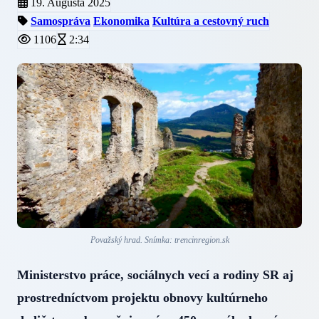
19. Augusta 2025
Samospráva
Ekonomika
Kultúra a cestovný ruch
1106
2:34
Považský hrad. Snímka: trencinregion.sk
Ministerstvo práce, sociálnych vecí a rodiny SR aj
prostredníctvom projektu obnovy kultúrneho