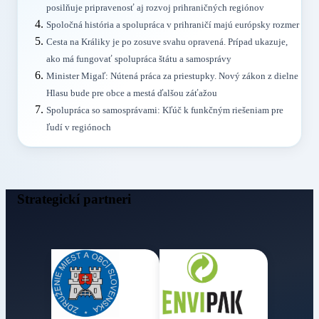
posilňuje pripravenosť aj rozvoj prihraničných regiónov
Spoločná história a spolupráca v prihraničí majú európsky rozmer
Cesta na Králiky je po zosuve svahu opravená. Prípad ukazuje,
ako má fungovať spolupráca štátu a samosprávy
Minister Migaľ: Nútená práca za priestupky. Nový zákon z dielne
Hlasu bude pre obce a mestá ďalšou záťažou
Spolupráca so samosprávami: Kľúč k funkčným riešeniam pre
ľudí v regiónoch
Strategickí partneri