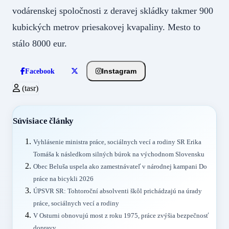
vodárenskej spoločnosti z deravej skládky takmer 900
kubických metrov priesakovej kvapaliny. Mesto to
stálo 8000 eur.
Instagram
Facebook
(tasr)
Súvisiace články
Vyhlásenie ministra práce, sociálnych vecí a rodiny SR Erika
Tomáša k následkom silných búrok na východnom Slovensku
Obec Beluša uspela ako zamestnávateľ v národnej kampani Do
práce na bicykli 2026
ÚPSVR SR: Tohtoroční absolventi škôl prichádzajú na úrady
práce, sociálnych vecí a rodiny
V Osturni obnovujú most z roku 1975, práce zvýšia bezpečnosť
dopravy