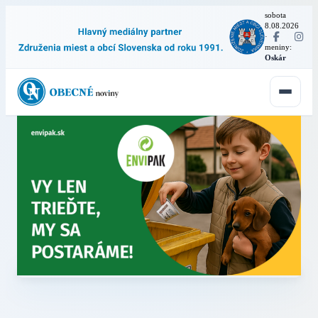
sobota
8.08.2026
·
meniny:
Oskár