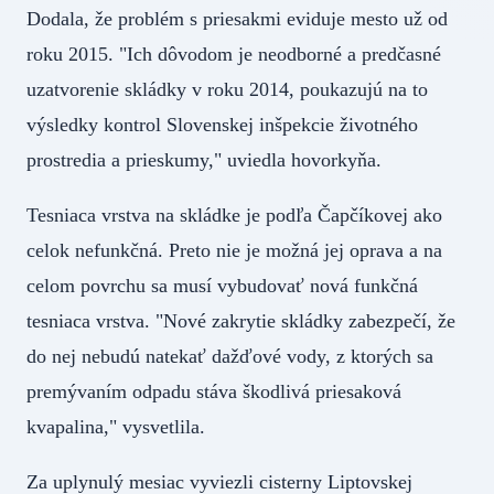
Dodala, že problém s priesakmi eviduje mesto už od
roku 2015. "Ich dôvodom je neodborné a predčasné
uzatvorenie skládky v roku 2014, poukazujú na to
výsledky kontrol Slovenskej inšpekcie životného
prostredia a prieskumy," uviedla hovorkyňa.
Tesniaca vrstva na skládke je podľa Čapčíkovej ako
celok nefunkčná. Preto nie je možná jej oprava a na
celom povrchu sa musí vybudovať nová funkčná
tesniaca vrstva. "Nové zakrytie skládky zabezpečí, že
do nej nebudú natekať dažďové vody, z ktorých sa
premývaním odpadu stáva škodlivá priesaková
kvapalina," vysvetlila.
Za uplynulý mesiac vyviezli cisterny Liptovskej