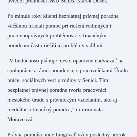
uviedol prednosta MsÚ Senica Marek Došek.
Po minulé roky klienti bezplatnej právnej poradne
väčšinou hľadali pomoc pri riešení rodinných i
pracovnoprávnych problémov a s finančným
poradcom často riešili aj problémy s dlhmi.
"V budúcnosti plánuje mesto opätovne nadviazať na
spoluprácu v rámci poradne aj s pracovníčkami Úradu
práce, sociálnych vecí a rodiny v Senici. Tím
bezplatnej právnej poradne tvoria pracovníci
mestského úradu s právnickým vzdelaním, ako aj
mediátor a finančný poradca," informovala
Moravcová.
Právna poradňa bude fungovať vždy posledný utorok