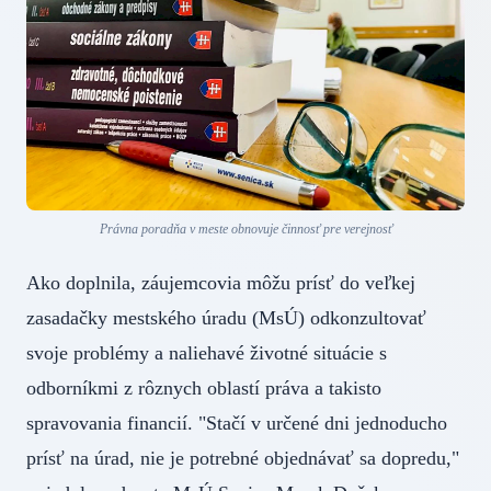
Právna poradňa v meste obnovuje činnosť pre verejnosť
Ako doplnila, záujemcovia môžu prísť do veľkej
zasadačky mestského úradu (MsÚ) odkonzultovať
svoje problémy a naliehavé životné situácie s
odborníkmi z rôznych oblastí práva a takisto
spravovania financií. "Stačí v určené dni jednoducho
prísť na úrad, nie je potrebné objednávať sa dopredu,"