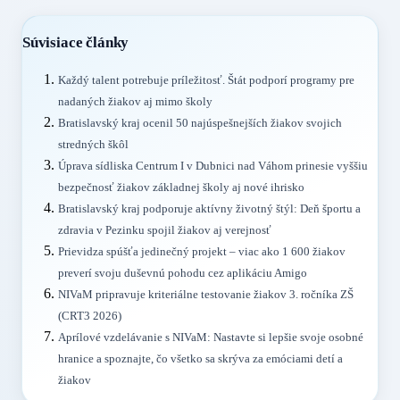
Súvisiace články
Každý talent potrebuje príležitosť. Štát podporí programy pre
nadaných žiakov aj mimo školy
Bratislavský kraj ocenil 50 najúspešnejších žiakov svojich
stredných škôl
Úprava sídliska Centrum I v Dubnici nad Váhom prinesie vyššiu
bezpečnosť žiakov základnej školy aj nové ihrisko
Bratislavský kraj podporuje aktívny životný štýl: Deň športu a
zdravia v Pezinku spojil žiakov aj verejnosť
Prievidza spúšťa jedinečný projekt – viac ako 1 600 žiakov
preverí svoju duševnú pohodu cez aplikáciu Amigo
NIVaM pripravuje kriteriálne testovanie žiakov 3. ročníka ZŠ
(CRT3 2026)
Aprílové vzdelávanie s NIVaM: Nastavte si lepšie svoje osobné
hranice a spoznajte, čo všetko sa skrýva za emóciami detí a
žiakov