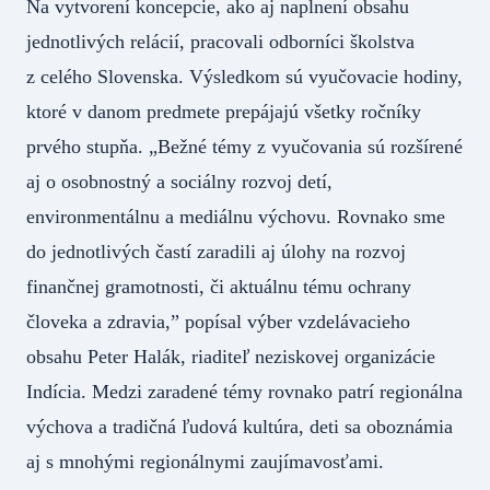
Na vytvorení koncepcie, ako aj naplnení obsahu
jednotlivých relácií, pracovali odborníci školstva
z celého Slovenska. Výsledkom sú vyučovacie hodiny,
ktoré v danom predmete prepájajú všetky ročníky
prvého stupňa. „Bežné témy z vyučovania sú rozšírené
aj o osobnostný a sociálny rozvoj detí,
environmentálnu a mediálnu výchovu. Rovnako sme
do jednotlivých častí zaradili aj úlohy na rozvoj
finančnej gramotnosti, či aktuálnu tému ochrany
človeka a zdravia,” popísal výber vzdelávacieho
obsahu Peter Halák, riaditeľ neziskovej organizácie
Indícia. Medzi zaradené témy rovnako patrí regionálna
výchova a tradičná ľudová kultúra, deti sa oboznámia
aj s mnohými regionálnymi zaujímavosťami.