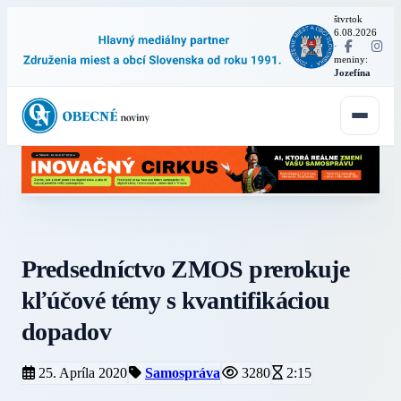
štvrtok
6.08.2026
·
meniny:
Jozefína
Predsedníctvo ZMOS prerokuje
kľúčové témy s kvantifikáciou
dopadov
25. Apríla 2020
Samospráva
3280
2:15