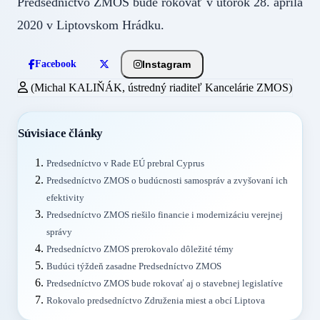
Predsedníctvo ZMOS bude rokovať v utorok 28. apríla
2020 v Liptovskom Hrádku.
Instagram
Facebook
(Michal KALIŇÁK, ústredný riaditeľ Kancelárie ZMOS)
Súvisiace články
Predsedníctvo v Rade EÚ prebral Cyprus
Predsedníctvo ZMOS o budúcnosti samospráv a zvyšovaní ich
efektivity
Predsedníctvo ZMOS riešilo financie i modernizáciu verejnej
správy
Predsedníctvo ZMOS prerokovalo dôležité témy
Budúci týždeň zasadne Predsedníctvo ZMOS
Predsedníctvo ZMOS bude rokovať aj o stavebnej legislatíve
Rokovalo predsedníctvo Združenia miest a obcí Liptova