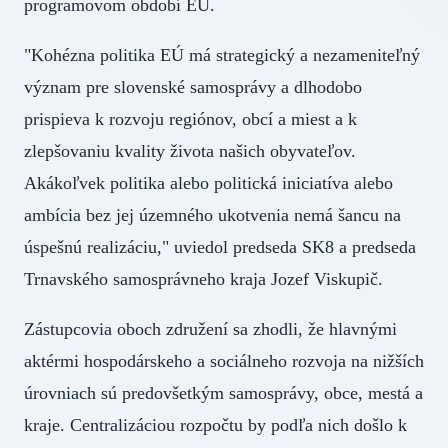
programovom období EÚ.
"Kohézna politika EÚ má strategický a nezameniteľný
význam pre slovenské samosprávy a dlhodobo
prispieva k rozvoju regiónov, obcí a miest a k
zlepšovaniu kvality života našich obyvateľov.
Akákoľvek politika alebo politická iniciatíva alebo
ambícia bez jej územného ukotvenia nemá šancu na
úspešnú realizáciu," uviedol predseda SK8 a predseda
Trnavského samosprávneho kraja Jozef Viskupič.
Zástupcovia oboch združení sa zhodli, že hlavnými
aktérmi hospodárskeho a sociálneho rozvoja na nižších
úrovniach sú predovšetkým samosprávy, obce, mestá a
kraje. Centralizáciou rozpočtu by podľa nich došlo k