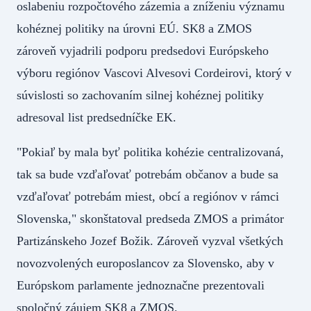
oslabeniu rozpočtového zázemia a zníženiu významu
kohéznej politiky na úrovni EÚ. SK8 a ZMOS
zároveň vyjadrili podporu predsedovi Európskeho
výboru regiónov Vascovi Alvesovi Cordeirovi, ktorý v
súvislosti so zachovaním silnej kohéznej politiky
adresoval list predsedníčke EK.
"Pokiaľ by mala byť politika kohézie centralizovaná,
tak sa bude vzďaľovať potrebám občanov a bude sa
vzďaľovať potrebám miest, obcí a regiónov v rámci
Slovenska," skonštatoval predseda ZMOS a primátor
Partizánskeho Jozef Božik. Zároveň vyzval všetkých
novozvolených europoslancov za Slovensko, aby v
Európskom parlamente jednoznačne prezentovali
spoločný záujem SK8 a ZMOS.