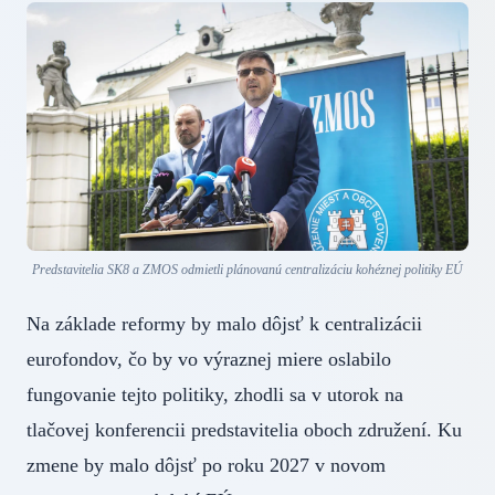
Predstavitelia SK8 a ZMOS odmietli plánovanú centralizáciu kohéznej politiky EÚ
Na základe reformy by malo dôjsť k centralizácii
eurofondov, čo by vo výraznej miere oslabilo
fungovanie tejto politiky, zhodli sa v utorok na
tlačovej konferencii predstavitelia oboch združení. Ku
zmene by malo dôjsť po roku 2027 v novom