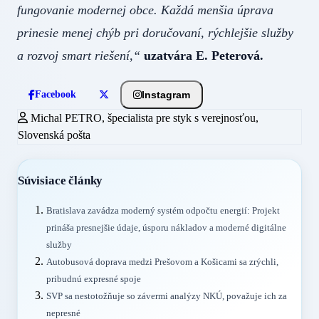
fungovanie modernej obce. Každá menšia úprava
prinesie menej chýb pri doručovaní, rýchlejšie služby
a rozvoj smart riešení,“
uzatvára E. Peterová.
Instagram
Facebook
Michal PETRO, špecialista pre styk s verejnosťou,
Slovenská pošta
Súvisiace články
Bratislava zavádza moderný systém odpočtu energií: Projekt
prináša presnejšie údaje, úsporu nákladov a moderné digitálne
služby
Autobusová doprava medzi Prešovom a Košicami sa zrýchli,
pribudnú expresné spoje
SVP sa nestotožňuje so závermi analýzy NKÚ, považuje ich za
nepresné