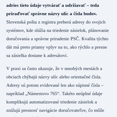
adries tieto údaje vytvárať a udržiavať – teda
priraďovať správne názvy ulíc a čísla budov.
Slovenská pošta z registra preberá adresy do svojich
systémov, kde slúžia na triedenie zásielok, plánovanie
doručovania a správne priradenie PSČ. Kvalita týchto
dát má preto priamy vplyv na to, ako rýchlo a presne
sa zásielka dostane k adresátovi.
V praxi sa často ukazuje, že v mnohých mestách a
obciach chýbajú názvy ulíc alebo orientačné čísla.
Adresy sú potom evidované len ako súpisné čísla –
napríklad „Námestovo 765“. Takéto neúplné údaje
komplikujú automatizované triedenie zásielok a
znižujú presnosť navigácie doručovateľov, čo môže