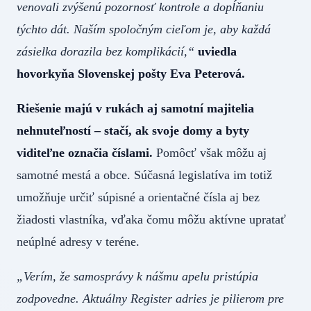
venovali zvýšenú pozornosť kontrole a dopĺňaniu
týchto dát. Naším spoločným cieľom je, aby každá
zásielka dorazila bez komplikácií,“
uviedla
hovorkyňa Slovenskej pošty Eva Peterová.
Riešenie majú v rukách aj samotní majitelia
nehnuteľností – stačí, ak svoje domy a byty
viditeľne označia číslami.
Pomôcť však môžu aj
samotné mestá a obce. Súčasná legislatíva im totiž
umožňuje určiť súpisné a orientačné čísla aj bez
žiadosti vlastníka, vďaka čomu môžu aktívne upratať
neúplné adresy v teréne.
„Verím, že samosprávy k nášmu apelu pristúpia
zodpovedne. Aktuálny Register adries je pilierom pre