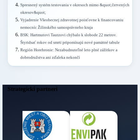
Spresnený systém testovania v okresoch mimo &quot;červených
okresov&quot;
Vyjadrenie Všeobecnej zdravotnej poisťovne k financovaniu
nemocníc Žilinského samosprávneho kraja
BSK: Hartmutovi Tautzovi chýbalo k slobode 22 metrov.
Štyridsať rokov od smrti pripomínajú nové pamätné tabule
Región Horehronie: Nezabudnuteľné leto plné zážitkov a
dobrodružstva ani zďaleka nekončí
Strategickí partneri