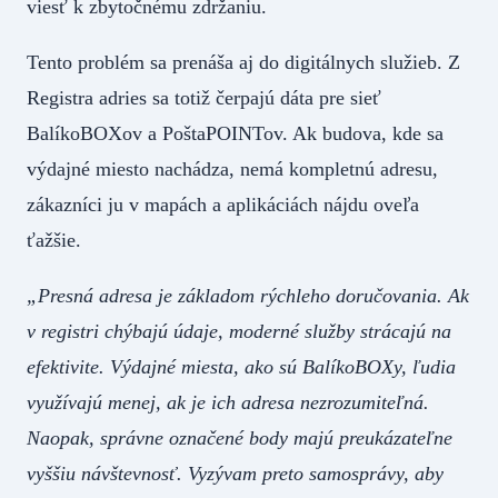
viesť k zbytočnému zdržaniu.
Tento problém sa prenáša aj do digitálnych služieb. Z
Registra adries sa totiž čerpajú dáta pre sieť
BalíkoBOXov a PoštaPOINTov. Ak budova, kde sa
výdajné miesto nachádza, nemá kompletnú adresu,
zákazníci ju v mapách a aplikáciách nájdu oveľa
ťažšie.
„Presná adresa je základom rýchleho doručovania. Ak
v registri chýbajú údaje, moderné služby strácajú na
efektivite. Výdajné miesta, ako sú BalíkoBOXy, ľudia
využívajú menej, ak je ich adresa nezrozumiteľná.
Naopak, správne označené body majú preukázateľne
vyššiu návštevnosť. Vyzývam preto samosprávy, aby