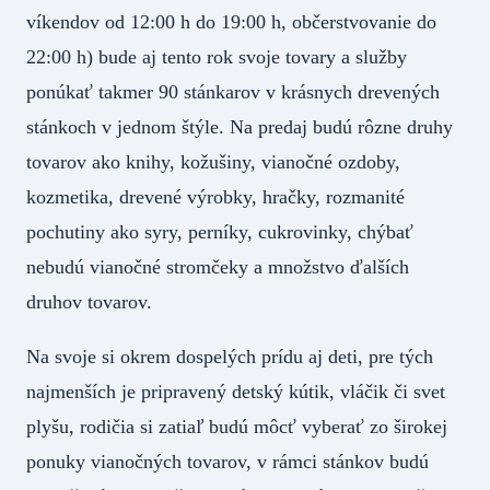
víkendov od 12:00 h do 19:00 h, občerstvovanie do
22:00 h) bude aj tento rok svoje tovary a služby
ponúkať takmer 90 stánkarov v krásnych drevených
stánkoch v jednom štýle. Na predaj budú rôzne druhy
tovarov ako knihy, kožušiny, vianočné ozdoby,
kozmetika, drevené výrobky, hračky, rozmanité
pochutiny ako syry, perníky, cukrovinky, chýbať
nebudú vianočné stromčeky a množstvo ďalších
druhov tovarov.
Na svoje si okrem dospelých prídu aj deti, pre tých
najmenších je pripravený detský kútik, vláčik či svet
plyšu, rodičia si zatiaľ budú môcť vyberať zo širokej
ponuky vianočných tovarov, v rámci stánkov budú