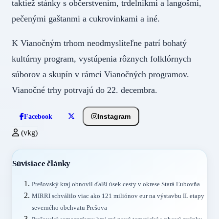
taktiež stánky s občerstvením, trdelníkmi a langošmi,
pečenými gaštanmi a cukrovinkami a iné.
K Vianočným trhom neodmysliteľne patrí bohatý
kultúrny program, vystúpenia rôznych folklórnych
súborov a skupín v rámci Vianočných programov.
Vianočné trhy potrvajú do 22. decembra.
Instagram
Facebook
(vkg)
Súvisiace články
Prešovský kraj obnovil ďalší úsek cesty v okrese Stará Ľubovňa
MIRRI schválilo viac ako 121 miliónov eur na výstavbu II. etapy
severného obchvatu Prešova