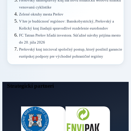
Prešovský samosprávny kraj má novú tematickú webovú stránku
venovanú cyklistike
Zelené okruhy mesta Prešov
V hre je budúcnosť regiónov: Banskobystrický, Prešovský a
Košický kraj žiadajú spravodlivé rozdelenie eurofondov
FC Tatran Prešov hľadá investora. Súťažné návrhy prijíma mesto
do 20. júla 2026
Prešovský kraj inicioval spoločný postup, ktorý posilnil garancie
európskej podpory pre východné pohraničné regióny
Strategickí partneri