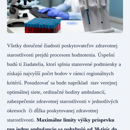
Všetky doručené žiadosti poskytovateľov zdravotnej
starostlivosti prejdú procesom hodnotenia. Úspešní
budú tí žiadatelia, ktorí splnia stanovené podmienky a
získajú najvyšší počet bodov v rámci regionálnych
kritérií. Posudzovať sa bude napríklad stav verejnej
optimálnej siete, ordinačné hodiny ambulancií,
zabezpečenie zdravotnej starostlivosti v jednotlivých
okresoch či dĺžka poskytovanej zdravotnej
starostlivosti.
Maximálne limity výšky príspevku
pre jednu ambulanciu sa pohybujú od 30-tisíc do