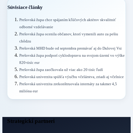
Súvisiace články
Prešovská župa chce spájaním kľúčových aktérov skvalitniť
odborné vzdelávanie
Prešovská župa ocenila občanov, ktorí vymenili auto za pešiu
chôdzu
Prešovská MHD bude od septembra premávať aj do Dulovej Vsi
Prešovská župa podporí cyklodopravu na svojom území vo výške
820-tisíc eur
Prešovská župa zaočkovala už viac ako 20 tisíc ľudí
Prešovská univerzita spúšťa výučbu včelárstva, zriadi aj včelnice
Prešovská univerzita zrekonštruovala internáty za takmer 4,5
milióna eur
Strategickí partneri